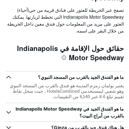
X
الذي
تصفح عبر الخريطة للعثور على فنادق قريبة من حي(أحياء)
يعرض
Indianapolis Motor Speedway التي تخطط لزيارتها. يمكنك
أيام
العثور على مزيد من المعلومات حول فندق معين داخل الخريطة
الأسبوع.
يتضمن
من خلال النقر على اسمه.
المخطط
التالي
1
حقائق حول الإقامة في Indianapolis
محور
Motor Speedway
Y
الذي
يعرض
متوسط
ما هو الفندق الجيد بالقرب من المسجد النبوي؟
سعر
غرفة
يعتبر بولمان زمزم المدينة هو فندق بالقرب من المسجد النبوي
وهو شعبي لبمستخدمي HotelsCombined ، حيث سجل نقاط
تقييم تبلغ 8.6 عبر 6,540 من التقييمات.
ما هو الفندق الجيد في Indianapolis Motor Speedway
بالقرب من أبراج البيت؟
هل هناك فندق جيد بالقرب من Ginza؟