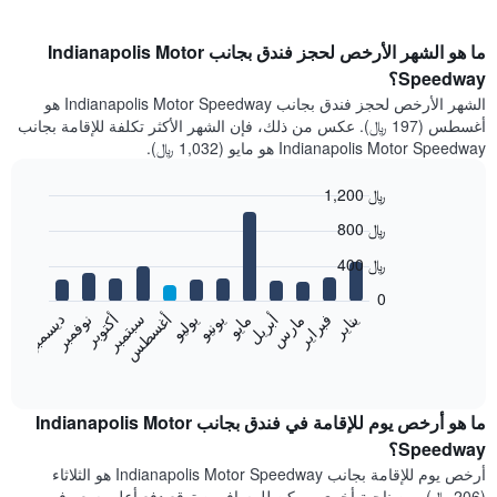
ما هو الشهر الأرخص لحجز فندق بجانب Indianapolis Motor
Speedway؟
الشهر الأرخص لحجز فندق بجانب Indianapolis Motor Speedway هو
أغسطس (197 ﷼). عكس من ذلك، فإن الشهر الأكثر تكلفة للإقامة بجانب
Indianapolis Motor Speedway هو مايو (1,032 ﷼).
1,200 ﷼
Bar
Chart
800 ﷼
graphic.
chart
with
400 ﷼
12
bars.
0
فبراير
مايو
أغسطس
نوفمبر
يناير
أبريل
يوليو
أكتوبر
مارس
يونيو
سبتمبر
ديسمبر
يعرض
المخطط
End
of
التالي
interactive
متوسط
chart
سعر
ما هو أرخص يوم للإقامة في فندق بجانب Indianapolis Motor
غرفة
Speedway؟
كل
أرخص يوم للإقامة بجانب Indianapolis Motor Speedway هو الثلاثاء
شهر
(206 ﷼). من ناحية أخرى، يمكن للمسافرين توقع دفع أعلى سعر في