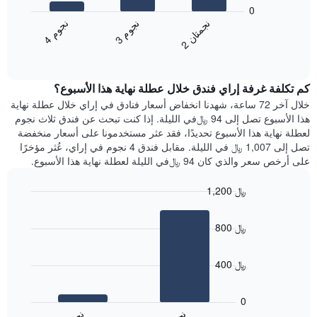
أيام
المخطط
0
الأسبوع.
التالي
ن
م
ن
ن
ن
م
يتضمن
متوسط
3
ج
و
4
ج
و
2
ج
م
ت
ا
المخطط
End
سعر
of
التالي
الغرفة
interactive
1
هذه
chart
محور
كم تكلفة غرفة إراي فندق خلال عطلة نهاية هذا الأسبوع؟
الليلة
Y
الذي
خلال آخر 72 ساعة، شهدنا انخفاض أسعار فنادق في إراي خلال عطلة نهاية
الذي
عُثر
هذا الأسبوع تصل إلى 94 ﷼في الليلة. إذا كنت تبحث عن فندق ثلاث نجوم
يعرض
عليه
لعطلة نهاية هذا الأسبوع تحديدًا، فقد عثر مستخدمونا على أسعار منخفضة
متوسط
خلال
تصل إلى 1,007 ﷼ في الليلة. مقابل فندق 4 نجوم في إراي، عُثر مؤخرًا
سعر
آخر
على أرخص سعر والذي كان 94 ﷼في الليلة لعطلة نهاية هذا الأسبوع.
غرفة
3
أيام
1,200 ﷼
مع
Bar
Chart
التصنيف
graphic.
chart
حسب
800 ﷼
with
النجوم
2
يتضمن
bars.
المخطط
400 ﷼
1
يعرض
محور
المخطط
0
X
التالي
التي