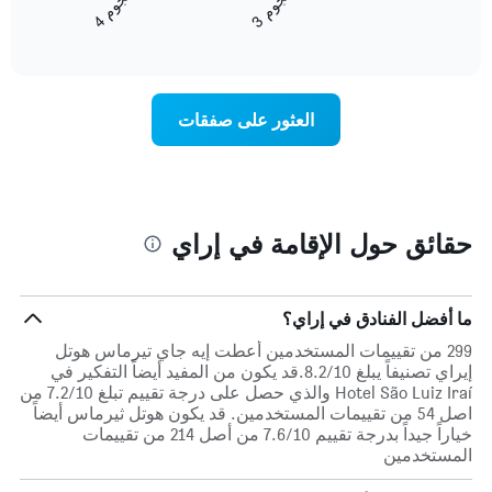
ن
م
ن
م
متوسط
3
ج
و
4
ج
و
تعرض
End
سعر
of
فئات
الغرفة
interactive
الفنادق
خلال
chart
بالنجوم.
عطلة
يتضمن
نهاية
العثور على صفقات
المخطط
هذا
1
الأسبوع
محور
الذي
Y
عُثر
الذي
عليه
يعرض
خلال
حقائق حول الإقامة في إراي
متوسط
آخر
سعر
3
الغرفة
أيام
هذه
مع
ما أفضل الفنادق في إراي؟
الليلة
التصنيف
299 من تقييمات المستخدمين أعطت إيه جاي تيرماس هوتل
الذي
حسب
إيراي تصنيفاً يبلغ 8.2/10.قد يكون من المفيد أيضاً التفكير في
عُثر
النجوم
Hotel São Luiz Iraí والذي حصل على درجة تقييم تبلغ 7.2/10 من
عليه
يتضمن
اصل 54 من تقييمات المستخدمين. قد يكون هوتل ثيرماس أيضاً
خلال
المخطط
خياراً جيداً بدرجة تقييم 7.6/10 من أصل 214 من تقييمات
آخر
1
المستخدمين
3
محور
أيام
X