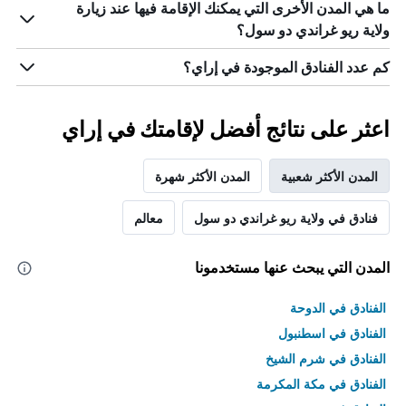
ما هي المدن الأخرى التي يمكنك الإقامة فيها عند زيارة
الذي
يعرض
ولاية ريو غراندي دو سول؟
فئات
الفنادق
كم عدد الفنادق الموجودة في إراي؟
بالنجوم.
يتضمن
المخطط
اعثر على نتائج أفضل لإقامتك في إراي
1
محور
Y
المدن الأكثر شعبية
المدن الأكثر شهرة
الذي
يعرض
فنادق في ولاية ريو غراندي دو سول
معالم
متوسط
سعر
غرفة
المدن التي يبحث عنها مستخدمونا
في
عطلة
نهاية
الفنادق في الدوحة
هذا
الفنادق في اسطنبول
الأسبوع
خلال
الفنادق في شرم الشيخ
آخر
الفنادق في مكة المكرمة
3