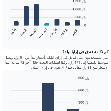
1,500 ﷼
Bar
Chart
1,000 ﷼
graphic.
chart
with
500 ﷼
7
bars.
0
الاثنين
الخميس
الأحد
الأربعاء
السبت
الثلاثاء
الجمعة
يعرض
المخطط
End
of
التالي
interactive
متوسط
chart
سعر
كم تكلفة فندق في إرايالليلة؟
غرفة
عثر المستخدمون على فنادق في إراي الليلة بأسعار تبدأ من 91 ﷼، ويصل
كل
متوسط تكلفتها إلى 471 ﷼، وفقًا لعمليات البحث خلال آخر 72 ساعة. تبدأ
يوم
الأسعار من 91 ﷼ مقابل فندق 4 نجوم في إراي الليلة.
في
الأسبوع
900 ﷼
يتضمن
Bar
المخطط
Chart
graphic.
chart
1
600 ﷼
with
محور
3
X
bars.
300 ﷼
الذي
يعرض
يعرض