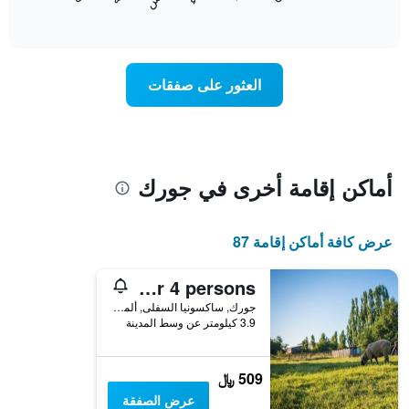
المخطط
End
التالي
of
التالي
interactive
1
متوسط
chart
محور
سعر
Y
غرفة
العثور على صفقات
الذي
كل
يعرض
يوم
متوسط
في
سعر
الأسبوع
غرفة
يتضمن
المخطط
أماكن إقامة أخرى في جورك
1
محور
X
عرض كافة أماكن إقامة 87
الذي
يعرض
أيام
Holiday home with 1 bedroom for 4 persons
الأسبوع.
جورك, ساكسونيا السفلى, ألمانيا
يتضمن
3.9 كيلومتر عن وسط المدينة
المخطط
التالي
1
509 ﷼
محور
عرض الصفقة
Y