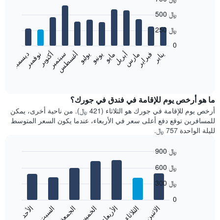
Bar
Chart
500 ﷼
graphic.
chart
with
250 ﷼
12
bars.
0
نوفمبر
فبراير
مايو
أغسطس
يناير
أبريل
يوليو
أكتوبر
مارس
يونيو
سبتمبر
ديسمبر
يعرض
المخطط
End
of
التالي
interactive
متوسط
chart
سعر
ما هو أرخص يوم للإقامة في فندق في جورك؟
غرفة
أرخص يوم للإقامة في جورك هو الثلاثاء (421 ﷼). من ناحية أخرى، يمكن
كل
للمسافرين توقع دفع أعلى سعر في الأربعاء، عندما يكون السعر المتوسط
شهر
لليلة الواحدة 757 ﷼.
يتضمن
المخطط
900 ﷼
1
Bar
محور
Chart
600 ﷼
graphic.
chart
X
with
الذي
300 ﷼
7
يعرض
bars.
0
الشهور.
الاثنين
الثلاثاء
الأربعاء
الخميس
الجمعة
السبت
الأحد
يتضمن
يعرض
المخطط