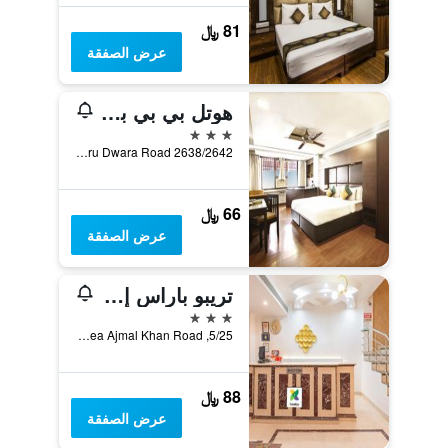
81 ﷼
عرض الصفقة
هوتل بي بي بالاس
3 نجوم
2638/2642 Bank Street Guru Dwara Road, نيو دلهي, الهند
66 ﷼
عرض الصفقة
تريبو باراس إنترناشونال
3 نجوم
5/25, Wea Ajmal Khan Road, نيو دلهي, الهند
88 ﷼
عرض الصفقة