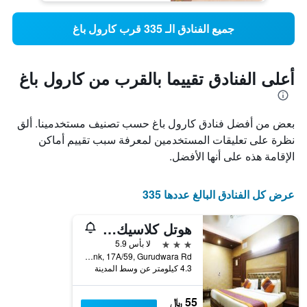
جميع الفنادق الـ 335 قرب كارول باغ
أعلى الفنادق تقييما بالقرب من كارول باغ
بعض من أفضل فنادق كارول باغ حسب تصنيف مستخدمينا. ألق
نظرة على تعليقات المستخدمين لمعرفة سبب تقييم أماكن
الإقامة هذه على أنها الأفضل.
عرض كل الفنادق البالغ عددها 335
هوتل كلاسيك كارول باج
3 نجوم
لا بأس 5.9
Near Rbl Bank, 17A/59, Gurudwara Rd, نيو دلهي, الهند
4.3 كيلومتر عن وسط المدينة
55 ﷼