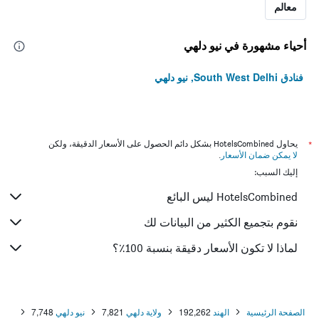
معالم
أحياء مشهورة في نيو دلهي
فنادق South West Delhi, نيو دلهي
*
يحاول HotelsCombined بشكل دائم الحصول على الأسعار الدقيقة، ولكن
لا يمكن ضمان الأسعار
.
إليك السبب:
HotelsCombined ليس البائع
نقوم بتجميع الكثير من البيانات لك
لماذا لا تكون الأسعار دقيقة بنسبة 100٪؟
الصفحة الرئيسية
الهند
192,262
ولاية دلهي
7,821
نيو دلهي
7,748