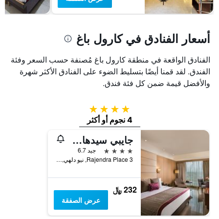
أسعار الفنادق في كارول باغ
الفنادق الواقعة في منطقة كارول باغ مُصنفة حسب السعر وفئة
الفندق. لقد قمنا أيضًا بتسليط الضوء على الفنادق الأكثر شهرة
والأفضل قيمة ضمن كل فئة فندق.
4 نجوم
4 نجوم أو أكثر
جايبي سيدهارث
4 نجوم
جيد 6.7
3 Rajendra Place, نيو دلهي, الهند
232 ﷼
عرض الصفقة