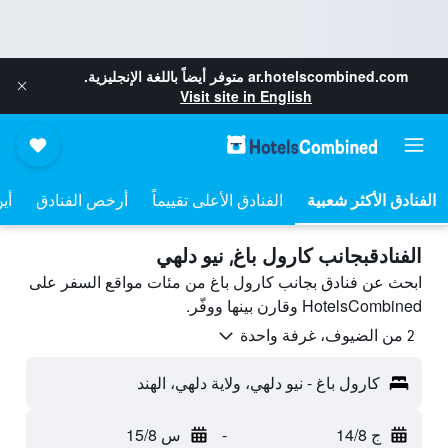
ar.hotelscombined.com
متوفر أيضاً باللغة الإنجليزية.
Visit site in English
الفنادق الأعلى تقييماً
أرخص الفنادق
أي
الفنادقبجانب كارول باغ, نيو دلهي
ابحث عن فنادق بجانب كارول باغ من مئات مواقع السفر على
HotelsCombined وقارن بينها ووفّر.
2 من الضيوف، غرفة واحدة
كارول باغ - نيو دلهي، ولاية دلهي، الهند
ج 14/8
-
س 15/8