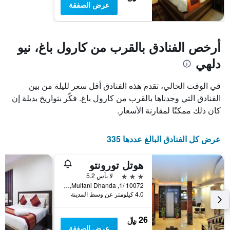
عرض الصفقة
أرخص الفنادق بالقرب من كارول باغ، نيو
دلهي
في الوقت الحالي، تقدم هذه الفنادق أقل سعر لليلة من بين
الفنادق التي وجدناها بالقرب من كارول باغ. فكّر بتواريخ بديلة إن
كان ذلك ممكنًا لمقارنة الأسعار.
عرض كل الفنادق البالغ عددها 335
هوتل تورونتو
3 نجوم
لا بأس 5.2
10072 /1, Multani Dhanda, نيو دلهي, الهند
4.0 كيلومتر عن وسط المدينة
26 ﷼
عرض الصفقة