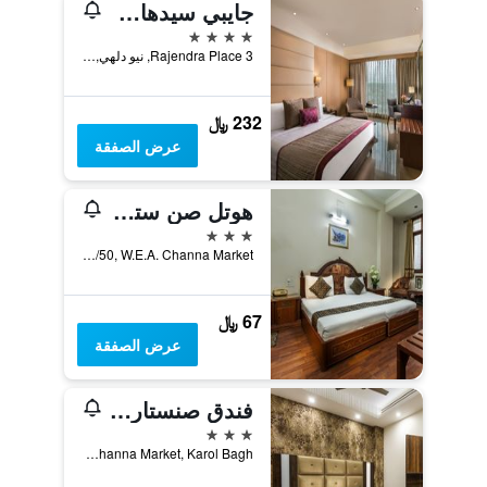
جايبي سيدهارث
4 نجوم
3 Rajendra Place, نيو دلهي, الهند
232 ﷼
عرض الصفقة
هوتل صن ستار ريزيدينسي
3 نجوم
8A/50, W.E.A. Channa Market, نيو دلهي, الهند
67 ﷼
عرض الصفقة
فندق صنستار هيرتج
3 نجوم
8A/43, W.E.A. Channa Market, Karol Bagh, نيو دلهي, الهند