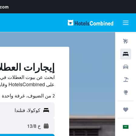
.com
رحلات طيران
فنادق
إيجارات العطل
سيارات
ابحث عن بيوت العطلات في ك
حزم العروض
على HotelsCombined وقارن بينها ووفّر.
استكشاف
2 من الضيوف، غرفة واحدة
رحلات
خ 13/8
العَرَبِيَّة