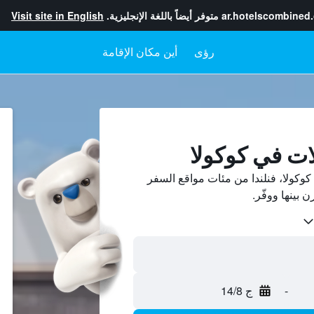
ar.hotelscombined
متوفر أيضاً باللغة الإنجليزية.
Visit site in English
رؤى
أين مكان الإقامة
ات في كوكولا
وكولا، فنلندا من مئات مواقع السفر
-
ج 14/8