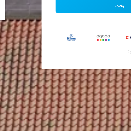
بحث
يد