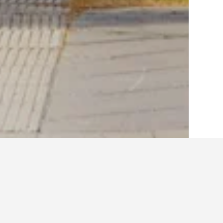
الصفحة الرئيسية
فنلندا
18,814
كوكولا
165
أفكار حول السفر لإ
استخدم نصائحنا المستندة إلى بيانات HotelsCombined لمساعدتك في العثور على إيجار إجازتك القادمة في كوكولا.