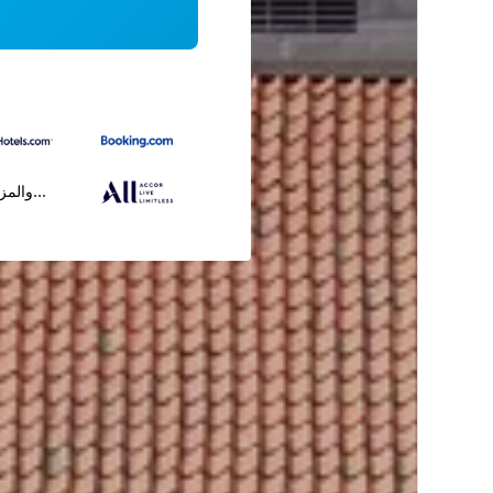
...والمز