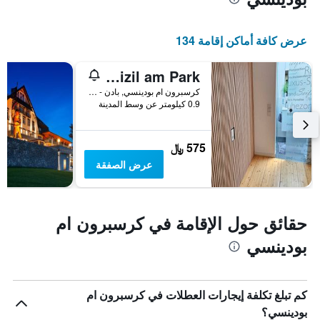
X
الذي
يعرض
عرض كافة أماكن إقامة 134
أيام
الأسبوع.
Domizil am Park
يتضمن
المخطط
كرسبرون ام بودينسي, بادن - فورتمبيرغ, ألمانيا
التالي
0.9 كيلومتر عن وسط المدينة
1
محور
Y
575 ﷼
الذي
عرض الصفقة
يعرض
متوسط
سعر
غرفة
حقائق حول الإقامة في كرسبرون ام
بودينسي
كم تبلغ تكلفة إيجارات العطلات في كرسبرون ام
بودينسي؟