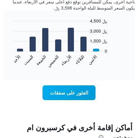
ناحية أخرى، يمكن للمسافرين توقع دفع أعلى سعر في الأربعاء، عندما
يكون السعر المتوسط لليلة الواحدة 3,598 ﷼.
4,500 ﷼
Bar
Chart
3,000 ﷼
graphic.
chart
with
1,500 ﷼
7
bars.
0
الاثنين
الخميس
الأحد
الأربعاء
السبت
الثلاثاء
الجمعة
يعرض
المخطط
End
of
التالي
interactive
متوسط
chart
سعر
غرفة
العثور على صفقات
كل
يوم
في
الأسبوع
يتضمن
المخطط
أماكن إقامة أخرى في كرسبرون ام
1
بودينسي
محور