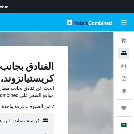
.com
رحلات طيران
فنادق
الفنادق بجانب
سيارات
كريستيانزوند،
حزم العروض
ابحث عن فنادق بجانب مطار 
استكشاف
مواقع السفر على HotelsCombined وقارن بينها ووفّر.
2 من الضيوف، غرفة واحدة
رحلات
العَرَبِيَّة