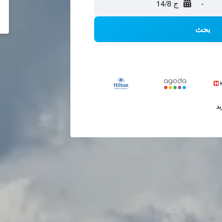
-
ج 14/8
بحث
يد