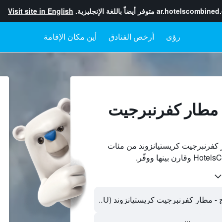
ar.hotelscombined
متوفر أيضاً باللغة الإنجليزية.
Visit site in English
رؤى
أرخص الفنادق
أين مكان الإقامة
 مطار كفرنبرجيت
كفرنبرجيت كريستيانزوند من مئات