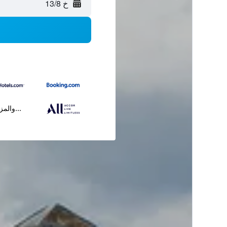
خ 13/8
...والمز