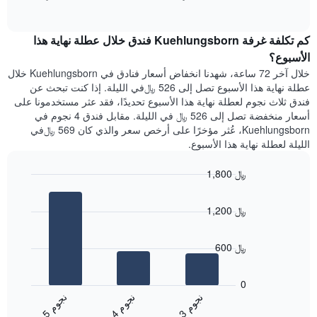
1
of
الغرفة
interactive
محور
هذه
chart
Y
كم تكلفة غرفة Kuehlungsborn فندق خلال عطلة نهاية هذا
الليلة
الذي
الذي
الأسبوع؟
يعرض
عُثر
خلال آخر 72 ساعة، شهدنا انخفاض أسعار فنادق في Kuehlungsborn خلال
متوسط
عليه
عطلة نهاية هذا الأسبوع تصل إلى 526 ﷼في الليلة. إذا كنت تبحث عن
سعر
خلال
فندق ثلاث نجوم لعطلة نهاية هذا الأسبوع تحديدًا، فقد عثر مستخدمونا على
غرفة
آخر
أسعار منخفضة تصل إلى 526 ﷼ في الليلة. مقابل فندق 4 نجوم في
3
Kuehlungsborn، عُثر مؤخرًا على أرخص سعر والذي كان 569 ﷼في
أيام
الليلة لعطلة نهاية هذا الأسبوع.
مع
التصنيف
1,800 ﷼
حسب
النجوم
Bar
Chart
graphic.
يتضمن
chart
1,200 ﷼
with
المخطط
3
1
bars.
محور
600 ﷼
X
يعرض
التي
المخطط
تعرض
0
التالي
فئات
ن
م
ن
م
ن
م
متوسط
الفنادق
4
ج
و
3
ج
و
5
ج
و
End
سعر