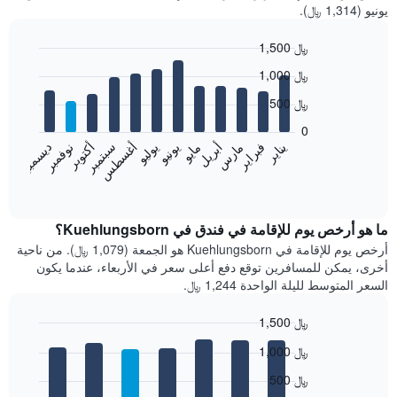
يونيو (1,314 ﷼).
1,500 ﷼
Bar
Chart
1,000 ﷼
graphic.
chart
with
500 ﷼
12
bars.
0
فبراير
مايو
أغسطس
نوفمبر
يناير
أبريل
يوليو
أكتوبر
مارس
يونيو
سبتمبر
ديسمبر
يعرض
المخطط
End
of
التالي
interactive
متوسط
chart
سعر
ما هو أرخص يوم للإقامة في فندق في Kuehlungsborn؟
غرفة
أرخص يوم للإقامة في Kuehlungsborn هو الجمعة (1,079 ﷼). من ناحية
كل
أخرى، يمكن للمسافرين توقع دفع أعلى سعر في الأربعاء، عندما يكون
شهر
السعر المتوسط لليلة الواحدة 1,244 ﷼.
يتضمن
المخطط
1,500 ﷼
1
Bar
محور
Chart
1,000 ﷼
graphic.
chart
X
with
الذي
500 ﷼
7
يعرض