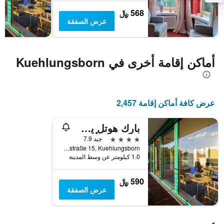
غرفة
568 ﷼
عرض الصفقة
أماكن إقامة أخرى في Kuehlungsborn
عرض كافة أماكن إقامة 2,457
بارك هوتل ٕيف جاريسيتين كولونجسبورن
4 نجوم
جيد 7.9
Dünenstraße 15, Kuehlungsborn, مكلنبورغ فوربومرن, ألمانيا
1.0 كيلومتر عن وسط المدينة
590 ﷼
عرض الصفقة