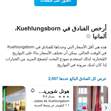
العثور على صفقات
يعرض
اقتراب
تاريخ
فئات
الإقامة
الفنادق
يتضمن
بالنجوم.
يتضمن
المخطط
1
المخطط
أرخص الفنادق في Kuehlungsborn،
1
محور
ألمانيا
X
محور
Y
الذي
الذي
يعرض
هذه هي أقل الأسعار التي وجدناها للفنادق في Kuehlungsborn
عدد
يعرض
في الوقت الحالي. يمكن أن تختلف الأسعار بناءً على التواريخ
الأيام
متوسط
المُختارة، لذلك استخدم نموذج البحث لتصفح المزيد من الخيارات
قبل
سعر
غرفة
الإقامة
إذا كان لديك مرونة في التواريخ.
في
يتضمن
عطلة
المخطط
نهاية
التالي
عرض كل الفنادق البالغ عددها 2,457
1
هذا
محور
الأسبوع
هوتل شويرينر هوف
Y
خلال
آخر
الذي
3 نجوم
ممتاز 8.4
3
يعرض
Ostseeallee 46, Kuehlungsborn, مكلنبورغ فوربومرن, ألمانيا
1.1 كيلومتر عن وسط المدينة
أيام
متوسط
سعر