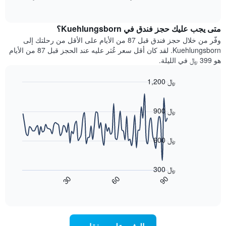
بالنجوم.
of
الغرفة
interactive
يتضمن
خلال
chart
المخطط
متى يجب عليك حجز فندق في Kuehlungsborn؟
عطلة
1
نهاية
وفّر من خلال حجز فندق قبل 87 من الأيام على الأقل من رحلتك إلى
محور
هذا
Kuehlungsborn. لقد كان أقل سعر عُثر عليه عند الحجز قبل 87 من الأيام
Y
الأسبوع
هو 399 ﷼ في الليلة.
الذي
الذي
يعرض
عُثر
متوسط
1,200 ﷼
عليه
سعر
Line
Chart
خلال
الغرفة
graphic.
chart
آخر
هذه
with
900 ﷼
3
90
الليلة
أيام
data
الذي
points.
مع
عُثر
600 ﷼
التصنيف
عليه
حسب
يعرض
خلال
النجوم
المخطط
آخر
300 ﷼
التالي
يتضمن
3
60
90
30
كيفية
المخطط
End
أيام
of
1
تغير
interactive
سعر
محور
chart
X
غرفة
عند
الذي