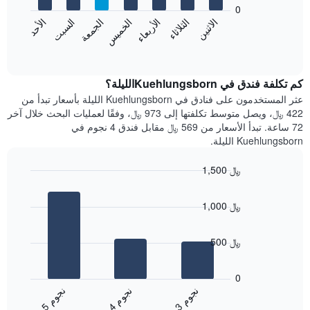
bars.
0
الشهور.
الاثنين
الخميس
الأحد
الأربعاء
السبت
الثلاثاء
الجمعة
يتضمن
يعرض
المخطط
المخطط
End
التالي
of
التالي
interactive
1
متوسط
chart
محور
سعر
كم تكلفة فندق في Kuehlungsbornالليلة؟
Y
غرفة
عثر المستخدمون على فنادق في Kuehlungsborn الليلة بأسعار تبدأ من
الذي
كل
422 ﷼، ويصل متوسط تكلفتها إلى 973 ﷼، وفقًا لعمليات البحث خلال آخر
يعرض
يوم
72 ساعة. تبدأ الأسعار من 569 ﷼ مقابل فندق 4 نجوم في
متوسط
في
Kuehlungsborn الليلة.
سعر
الأسبوع
غرفة
يتضمن
1,500 ﷼
المخطط
Bar
1
Chart
graphic.
chart
محور
1,000 ﷼
with
X
3
الذي
bars.
يعرض
500 ﷼
أيام
يعرض
الأسبوع.
المخطط
0
يتضمن
التالي
ن
م
ن
م
ن
م
المخطط
متوسط
4
ج
و
3
ج
و
5
ج
و
التالي
End
سعر