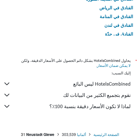
الفنادق في الرياض
الفنادق في المنامة
الفنادق في لندن
الفنادق في جدّة
الفنادق في القاهرة
*
يحاول HotelsCombined بشكل دائم الحصول على الأسعار الدقيقة، ولكن
لا يمكن ضمان الأسعار
.
إليك السبب:
HotelsCombined ليس البائع
نقوم بتجميع الكثير من البيانات لك
لماذا لا تكون الأسعار دقيقة بنسبة 100٪؟
الصفحة الرئيسية
ألمانيا
303,539
Neustadt Glewe
31