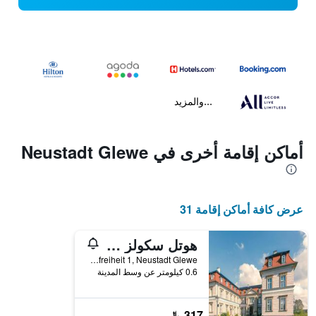
...والمزيد
أماكن إقامة أخرى في Neustadt Glewe
عرض كافة أماكن إقامة 31
هوتل سكولز نيستادت جليو
Schlossfreiheit 1, Neustadt Glewe, مكلنبورغ فوربومرن, ألمانيا
0.6 كيلومتر عن وسط المدينة
317 ﷼