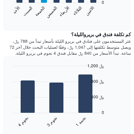
0
الشهور.
الاثنين
الخميس
الأحد
الأربعاء
السبت
الثلاثاء
الجمعة
يتضمن
يعرض
المخطط
المخطط
End
التالي
of
التالي
interactive
1
متوسط
chart
محور
سعر
كم تكلفة فندق في بريروالليلة؟
Y
غرفة
عثر المستخدمون على فنادق في بريرو الليلة بأسعار تبدأ من 788 ﷼،
الذي
كل
ويصل متوسط تكلفتها إلى 1,047 ﷼، وفقًا لعمليات البحث خلال آخر 72
يعرض
يوم
ساعة. تبدأ الأسعار من 840 ﷼ مقابل فندق 4 نجوم في بريرو الليلة.
متوسط
في
سعر
الأسبوع
1,200 ﷼
غرفة
يتضمن
Bar
المخطط
Chart
graphic.
chart
1
800 ﷼
with
محور
3
X
bars.
الذي
400 ﷼
يعرض
يعرض
أيام
المخطط
0
الأسبوع.
التالي
ن
م
ن
ة
ن
م
يتضمن
متوسط
3
ج
و
1
ج
م
4
ج
و
المخطط
End
سعر
of
التالي
الغرفة
interactive