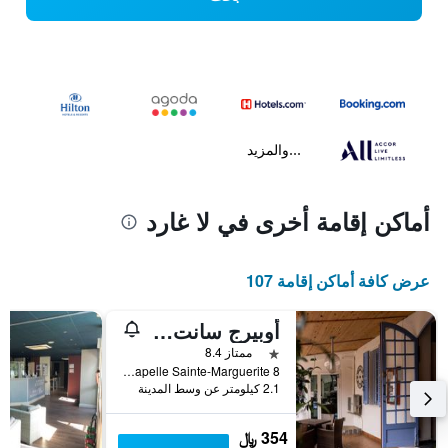
...والمزيد
أماكن إقامة أخرى في لا غارد
عرض كافة أماكن إقامة 107
أوبيرج سانت مارجوريت
نجمة واحدة
ممتاز 8.4
8 Place de la Chapelle Sainte-Marguerite, لا غارد, إقليم فار, فرنسا
2.1 كيلومتر عن وسط المدينة
354 ﷼