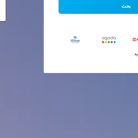
بحث
يد