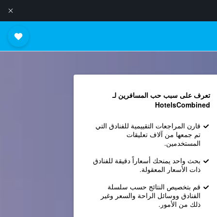
تعرف على سبب حب المسافرين لـ
HotelsCombined
قارن المراجعات التقييمية للفنادق التي
تم جمعها من آلاف تعليقات
المستخدمين.
بحث واحد يمنحك أسعاراً دقيقة للفنادق
ذات الأسعار المعقولة.
قم بتخصيص النتائج حسب سلسلة
الفنادق ووسائل الراحة والسعر وغير
ذلك من الأمور.