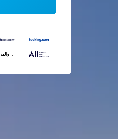
...والمز