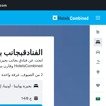
.com
رحلات طيران
فنادق
الفنادقبجانب بحي
سيارات
ابحث عن فنادق بجانب بحيرة 
حزم العروض
HotelsCombined وقارن بينها ووفّر.
استكشاف
2 من الضيوف، غرفة واحدة
رحلات
ج 14/8
العَرَبِيَّة