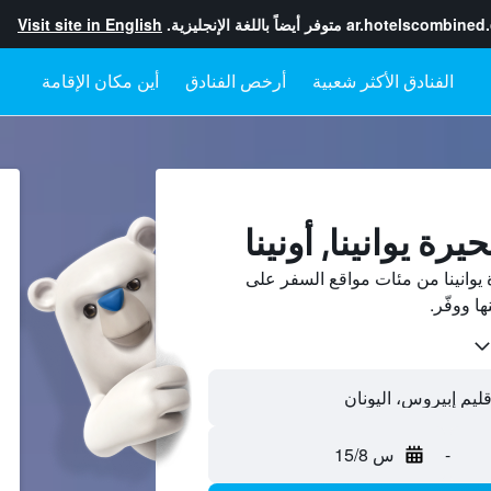
ar.hotelscombined
متوفر أيضاً باللغة الإنجليزية.
Visit site in English
أرخص الفنادق
أين مكان الإقامة
رة يوانينا, أونينا
يوانينا من مئات مواقع السفر على
-
س 15/8