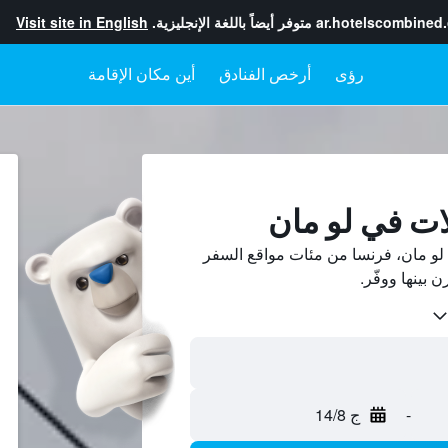
ar.hotelscombined
متوفر أيضاً باللغة الإنجليزية.
Visit site in English
رؤى
أرخص الفنادق
أين مكان الإقامة
ات في لو مان
و مان، فرنسا من مئات مواقع السفر
-
ج 14/8