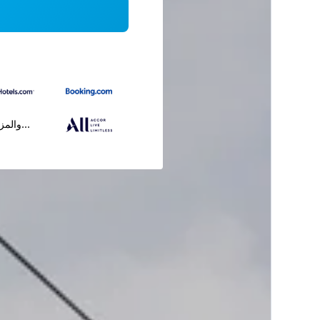
...والمز