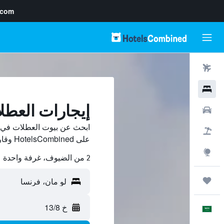
.com
رحلات طيران
فنادق
إيجارات العطل
سيارات
ابحث عن بيوت العطلات في ل
حزم العروض
على HotelsCombined وقارن بينها ووفّر.
استكشاف
2 من الضيوف، غرفة واحدة
رحلات
خ 13/8
العَرَبِيَّة