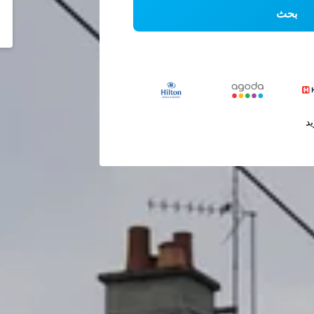
بحث
يد