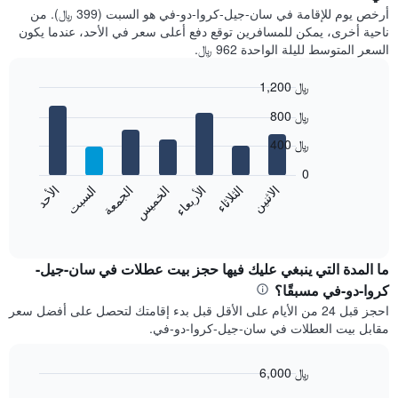
أرخص يوم للإقامة في سان-جيل-كروا-دو-في هو السبت (399 ﷼). من
ناحية أخرى، يمكن للمسافرين توقع دفع أعلى سعر في الأحد، عندما يكون
السعر المتوسط لليلة الواحدة 962 ﷼.
1,200 ﷼
Bar
Chart
800 ﷼
graphic.
chart
with
400 ﷼
7
bars.
0
الاثنين
الخميس
الأحد
الأربعاء
السبت
الثلاثاء
الجمعة
يعرض
المخطط
End
of
التالي
interactive
متوسط
chart
سعر
ما المدة التي ينبغي عليك فيها حجز بيت عطلات في سان-جيل-
غرفة
كروا-دو-في مسبقًا؟
كل
احجز قبل 24 من الأيام على الأقل قبل بدء إقامتك لتحصل على أفضل سعر
يوم
مقابل بيت العطلات في سان-جيل-كروا-دو-في.
في
الأسبوع
يتضمن
6,000 ﷼
المخطط
Line
Chart