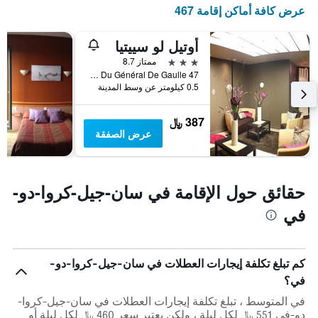
عدد
عرض كافة أماكن إقامة 467
الأيام
قبل
أوتيل لو سييتيا
الإقامة
يتضمن
3 نجوم
ممتاز 8.7
المخطط
47 Rue Du Général De Gaulle, سان-جيل-كروا-دو-في, إقليم فونديه, فرنسا
التالي
0.5 كيلومتر عن وسط المدينة
1
محور
387 ﷼
Y
عرض الصفقة
الذي
يعرض
متوسط
سعر
حقائق حول الإقامة في سان-جيل-كروا-دو-
غرفة
في
كم تبلغ تكلفة إيجارات العطلات في سان-جيل-كروا-دو-
في؟
في المتوسط ، تبلغ تكلفة إيجارات العطلات في سان-جيل-كروا-
دو-في 551 ﷼ لكل ليلة ، ولكن يعتبر سعر 460 ﷼ لكل ليلة أو