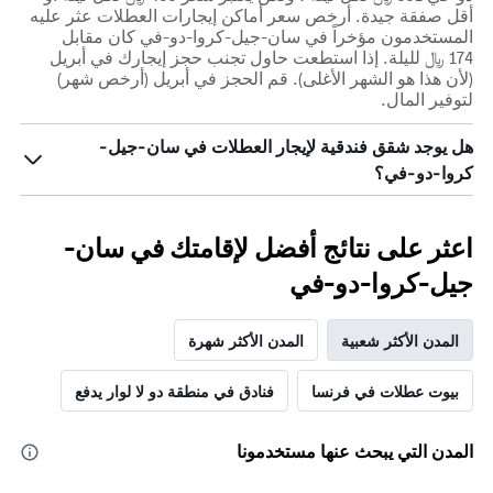
أقل صفقة جيدة. أرخص سعر أماكن إيجارات العطلات عثر عليه
المستخدمون مؤخراً في سان-جيل-كروا-دو-في كان مقابل
174 ﷼ لليلة. إذا استطعت حاول تجنب حجز إيجارك في أبريل
(لأن هذا هو الشهر الأغلى). قم الحجز في أبريل (أرخص شهر)
لتوفير المال.
هل يوجد شقق فندقية لإيجار العطلات في سان-جيل-
كروا-دو-في؟
اعثر على نتائج أفضل لإقامتك في سان-
جيل-كروا-دو-في
المدن الأكثر شعبية
المدن الأكثر شهرة
بيوت عطلات في فرنسا
فنادق في منطقة دو لا لوار يدفع
المدن التي يبحث عنها مستخدمونا