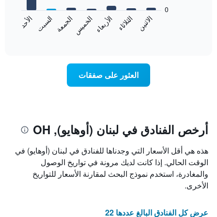
يعرض
bars.
0
الشهور.
الاثنين
الخميس
الأحد
الأربعاء
السبت
الثلاثاء
الجمعة
يتضمن
يعرض
المخطط
المخطط
End
التالي
of
التالي
interactive
1
متوسط
chart
محور
سعر
Y
غرفة
العثور على صفقات
الذي
كل
يعرض
يوم
متوسط
في
سعر
الأسبوع
غرفة
يتضمن
المخطط
أرخص الفنادق في لبنان (أوهايو), OH
1
محور
هذه هي أقل الأسعار التي وجدناها للفنادق في لبنان (أوهايو) في
X
الذي
الوقت الحالي. إذا كانت لديك مرونة في تواريخ الوصول
يعرض
والمغادرة، استخدم نموذج البحث لمقارنة الأسعار للتواريخ
أيام
الأخرى.
الأسبوع.
يتضمن
المخطط
عرض كل الفنادق البالغ عددها 22
التالي