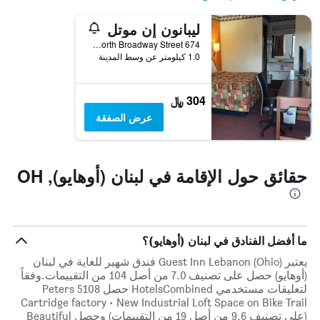
1
ليبانون إن موتل
محور
Y
674 North Broadway Street, لبنان (أوهايو), OH, الولايات المتحدة الأميريكية
الذي
1.0 كيلومتر عن وسط المدينة
يعرض
متوسط
سعر
304 ﷼
غرفة
عرض الصفقة
حقائق حول الإقامة في لبنان (أوهايو), OH
ما أفضل الفنادق في لبنان (أوهايو)؟
يعتبر Guest Inn Lebanon (Ohio) فندق شهير للغاية في لبنان
(أوهايو) حصل على تصنيف 7.0 من أصل 104 من التقييمات.وفقاً
لتعليقات مستخدمي HotelsCombined حصل 5108 Peters
Cartridge factory · New Industrial Loft Space on Bike Trail
(على تصنيف 9.6 من أصل 19 من التقييمات) وحصل Beautiful