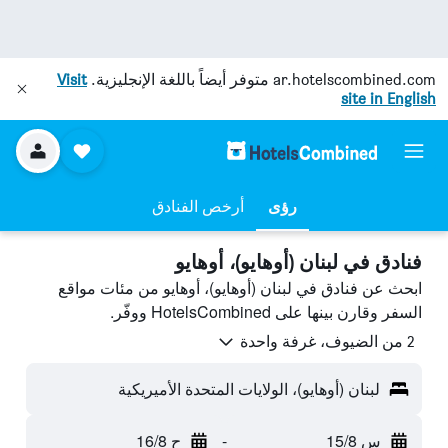
ar.hotelscombined.com
متوفر أيضاً باللغة الإنجليزية.
Visit
site in English
رؤى
أرخص الفنادق
فنادق في لبنان (أوهايو)، أوهايو
ابحث عن فنادق في لبنان (أوهايو)، أوهايو من مئات مواقع
السفر وقارن بينها على HotelsCombined ووفّر.
2 من الضيوف، غرفة واحدة
لبنان (أوهايو)، الولايات المتحدة الأميريكية
س 15/8
-
ح 16/8