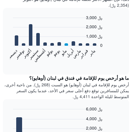
(2,354 ﷼).
3,000 ﷼
Bar
Chart
2,000 ﷼
graphic.
chart
with
1,000 ﷼
12
bars.
0
فبراير
مايو
أغسطس
نوفمبر
يناير
أبريل
يوليو
أكتوبر
مارس
يونيو
سبتمبر
ديسمبر
يعرض
المخطط
End
of
التالي
interactive
متوسط
chart
سعر
ما هو أرخص يوم للإقامة في فندق في لبنان (أوهايو)؟
غرفة
أرخص يوم للإقامة في لبنان (أوهايو) هو السبت (268 ﷼). من ناحية أخرى،
كل
يمكن للمسافرين توقع دفع أعلى سعر في الأحد، عندما يكون السعر
شهر
المتوسط لليلة الواحدة 4,411 ﷼.
يتضمن
المخطط
6,000 ﷼
1
Bar
محور
Chart
4,000 ﷼
graphic.
chart
X
with
الذي
2,000 ﷼
7