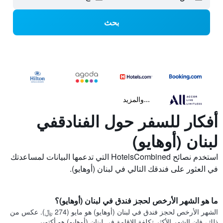
بحث
...والمزيد
أفكار للسفر حول الفنادقفي
لبنان (أوهايو)
استخدم نصائح HotelsCombined التي تدعمها البيانات لمساعدتك
في العثور على فندقك التالي في لبنان (أوهايو).
ما هو الشهر الأرخص لحجز فندق في لبنان (أوهايو)؟
الشهر الأرخص لحجز فندق في لبنان (أوهايو) هو مايو (274 ﷼). عكس من
ذلك، فإن الشهر الأكثر تكلفة للإقامة في لبنان (أوهايو) هو أكتوبر