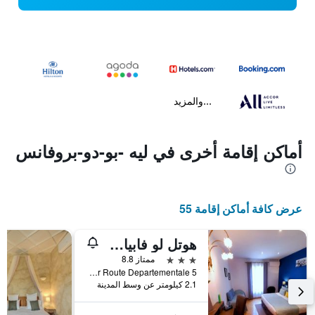
...والمزيد
أماكن إقامة أخرى في ليه -بو-دو-بروفانس
عرض كافة أماكن إقامة 55
هوتل لو فابيان ديه باو
3 نجوم
ممتاز 8.8
Quartier Frechier Route Departementale 5, ليه -بو-دو-بروفانس, إقليم بوش دو رون, فرنسا
2.1 كيلومتر عن وسط المدينة