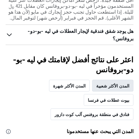
أقل صفقة جيدة. أرخص سعر أماكن إيجارات العطلات عثر عليه
المستخدمون مؤخراً في ليه -بو-دو-بروفانس كان مقابل 421 ﷼
لليلة. إذا استطعت حاول تجنب حجز إيجارك في مايو (لأن هذا هو
الشهر الأغلى). قم الحجز في فبراير (أرخص شهر) لتوفير المال.
هل يوجد شقق فندقية لإيجار العطلات في ليه -بو-دو-
بروفانس؟
اعثر على نتائج أفضل لإقامتك في ليه -بو-
دو-بروفانس
المدن الأكثر شعبية
المدن الأكثر شهرة
بيوت عطلات في فرنسا
فنادق في منطقة بروفنس آلب كوت دازور
المدن التي يبحث عنها مستخدمونا