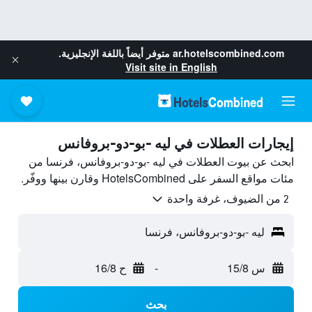
ar.hotelscombined.com
متوفر أيضاً باللغة الإنجليزية.
Visit site in English
إيجارات العطلات في ليه -بو-دو-بروفانس
ابحث عن بيوت العطلات في ليه -بو-دو-بروفانس، فرنسا من
مئات مواقع السفر على HotelsCombined وقارن بينها ووفّر.
2 من الضيوف، غرفة واحدة
ليه -بو-دو-بروفانس، فرنسا
س 15/8
-
ح 16/8
بحث