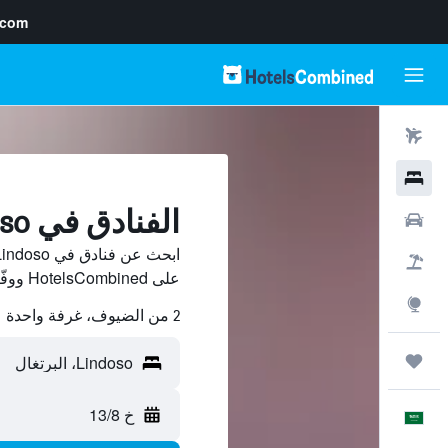
.com
رحلات طيران
فنادق
الفنادق في Lindoso
سيارات
حزم العروض
على HotelsCombined ووفّر.
استكشاف
2 من الضيوف، غرفة واحدة
رحلات
خ 13/8
العَرَبِيَّة