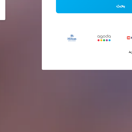
بحث
يد