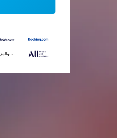
...والمز