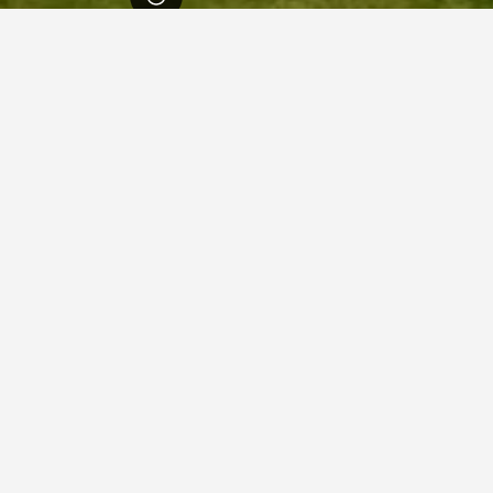
اسكتلندا
35,432
لينليتغو
77
لينليتغو
64
ي لينليتغو
ت بورت هوتل
جيد 7.9
حدة
واي فاي مجاني
موقف السيارات
عرض الصفقة