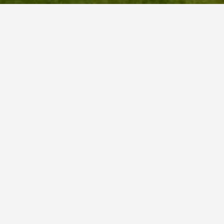
كورت ريزيدنس
4 نجوم
ممتاز 9.3
1 Court Square, High Street, لينليتغو, المملكة المتحدة
0.2 كيلومتر عن وسط المدينة
واي فاي مجاني
موقف السيارات
543 ﷼
عرض الصفقة