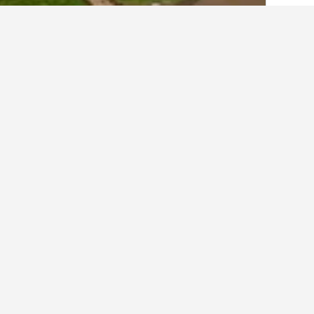
الصفحة الرئيسية
المملكة المتحدة
314,707
أماكن إقامة أخرى ف
عرض كافة أماكن إقامة 77
ويس
3 نجوم
18-20 West Port, لينليتغو, المملكة المت
0.5 كيلومتر عن وسط المدينة
495 ﷼