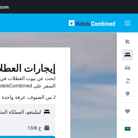
.com
رحلات طيران
فنادق
إيجارات العطلا
سيارات
ابحث عن بيوت العطلات في لي
حزم العروض
السفر على HotelsCombined وقارن بينها ووفّر.
استكشاف
2 من الضيوف، غرفة واحدة
رحلات
خ 13/8
العَرَبِيَّة