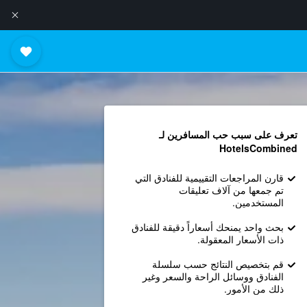
تعرف على سبب حب المسافرين لـ
HotelsCombined
قارن المراجعات التقييمية للفنادق التي
تم جمعها من آلاف تعليقات
المستخدمين.
بحث واحد يمنحك أسعاراً دقيقة للفنادق
ذات الأسعار المعقولة.
قم بتخصيص النتائج حسب سلسلة
الفنادق ووسائل الراحة والسعر وغير
ذلك من الأمور.