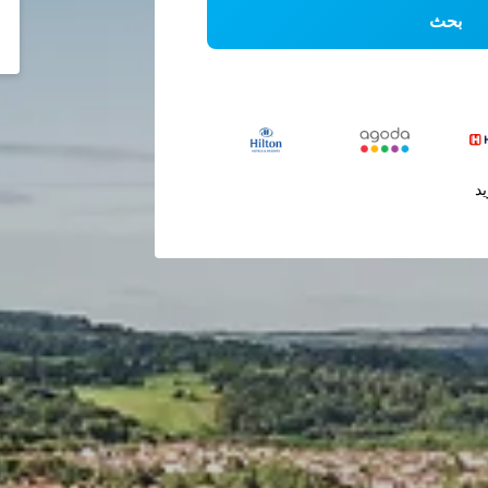
بحث
يد