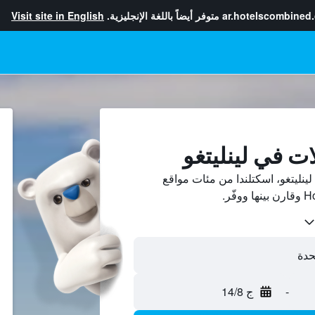
ar.hotelscombined
متوفر أيضاً باللغة الإنجليزية.
Visit site in English
ت في لينليتغو
نليتغو، اسكتلندا من مئات مواقع
-
ج 14/8