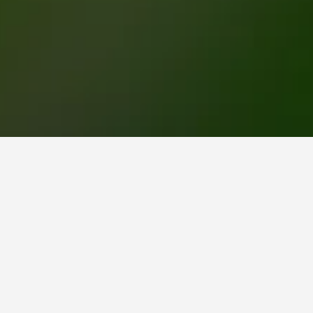
ندق في لانتريسانت؟
أرخص يوم للإقامة في لانتريسانت هو الأربعاء (254 ﷼). من ناحية أخرى، يمكن