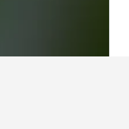
الصفحة الرئيسية
المملكة المتحدة
314,756
أفكار للسفر حول ال
استخدم نصائح HotelsCombined التي تدعمها البيانات لمساعدتك في العثور على فندقك التالي في لانتريسانت.
ما هو الشهر الأرخص لحجز فندق في 