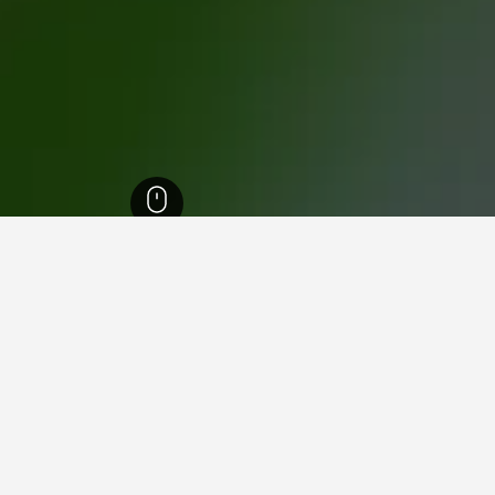
ويلز
30,713
لانتريسانت
15
فنادقفي لانتريسانت
لانتريسانت؟
ما هو أرخص يوم للإقامة في ف
الشهر الأرخص لحجز فندق في لانتريسانت هو يونيو (254 ﷼). عكس من ذلك، فإن