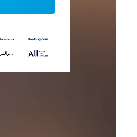
...والمز