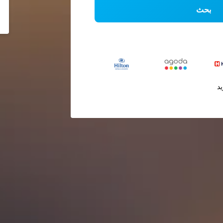
بحث
يد