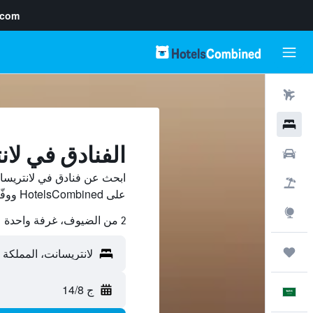
.com
رحلات طيران
فنادق
الفنادق في لا
سيارات
ابحث عن فنادق في لانتريسا
حزم العروض
على HotelsCombined ووفّر.
استكشاف
2 من الضيوف، غرفة واحدة
رحلات
ج 14/8
العَرَبِيَّة