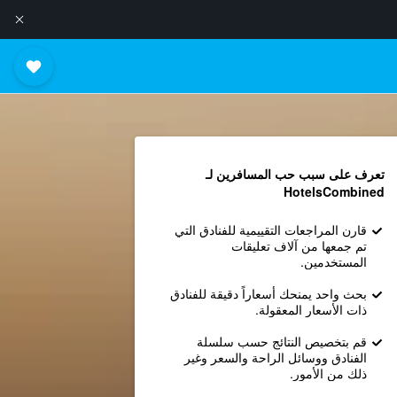
تعرف على سبب حب المسافرين لـ
HotelsCombined
قارن المراجعات التقييمية للفنادق التي
تم جمعها من آلاف تعليقات
المستخدمين.
بحث واحد يمنحك أسعاراً دقيقة للفنادق
ذات الأسعار المعقولة.
قم بتخصيص النتائج حسب سلسلة
الفنادق ووسائل الراحة والسعر وغير
ذلك من الأمور.