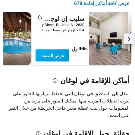
عرض كافة أماكن إقامة 678
الذي
يعرض
أيام
سليب إن لوجان أوتشيو هوكينج هيلز
الأسبوع.
12830 Grey Street, Building A, لوغان, OH, الولايات المتحدة الأميريكية
يتضمن
3.4 كيلومتر عن وسط المدينة
المخطط
التالي
1
465 ﷼
محور
عرض الصفقة
Y
الذي
يعرض
متوسط
أماكن للإقامة في لوغان
سعر
غرفة
انتقل إلى المناطق في لوغان التي تخطط لزيارتها للعثور على
بيوت العطلات القريبة منها. يمكنك العثور على مزيد من
المعلومات حول بيت عطلة معين داخل الخريطة من خلال النقر
على اسمه.
حقائق حول الإقامة في لوغان