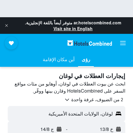
ar.hotelscombined.com
متوفر أيضاً باللغة الإنجليزية.
Visit site in English
رؤى
أين مكان الإقامة
إيجارات العطلات في لوغان
ابحث عن بيوت العطلات في لوغان، أوهايو من مئات مواقع
السفر على HotelsCombined وقارن بينها ووفّر.
2 من الضيوف، غرفة واحدة
لوغان، الولايات المتحدة الأميريكية
خ 13/8
-
ج 14/8