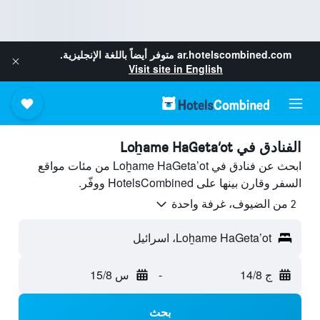
ar.hotelscombined.com
متوفر أيضاً باللغة الإنجليزية.
Visit site in English
الفنادق في Loẖame HaGeta’ot
ابحث عن فنادق في Loẖame HaGeta’ot من مئات مواقع
السفر وقارن بينها على HotelsCombined ووفّر.
2 من الضيوف، غرفة واحدة
Loẖame HaGeta’ot، اسرائيل
ج 14/8
-
س 15/8
بحث