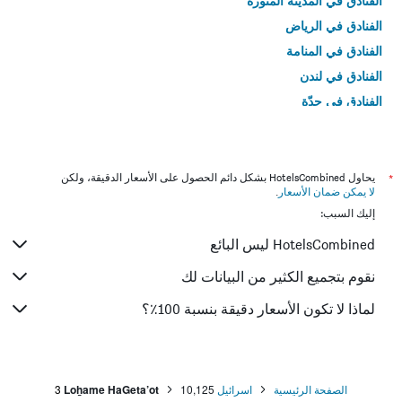
الفنادق في المدينة المنورة
الفنادق في الرياض
الفنادق في المنامة
الفنادق في لندن
الفنادق في جدّة
الفنادق في القاهرة
*
يحاول HotelsCombined بشكل دائم الحصول على الأسعار الدقيقة، ولكن
لا يمكن ضمان الأسعار
.
إليك السبب:
HotelsCombined ليس البائع
نقوم بتجميع الكثير من البيانات لك
لماذا لا تكون الأسعار دقيقة بنسبة 100٪؟
الصفحة الرئيسية
اسرائيل
10,125
Loẖame HaGeta’ot
3