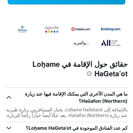
...والمزيد
حقائق حول الإقامة في Loẖame
HaGeta’ot
ما هي المدن الأخرى التي يمكنك الإقامة فيها عند زيارة
Haûafon (Northern)؟
بالإضافة إلى Loẖame HaGeta’ot، يختار المسافرون زيارة طبريه
عند زيارة Haûafon (Northern). يعد عكا أيضاً خياراً رائجاً للزيارة.
كم عدد الفنادق الموجودة في Loẖame HaGeta’ot؟