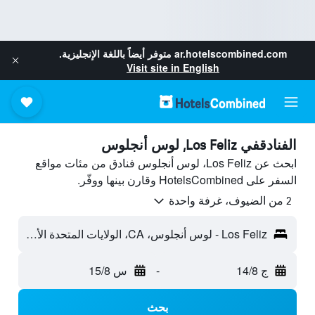
ar.hotelscombined.com
متوفر أيضاً باللغة الإنجليزية.
Visit site in English
الفنادقفي Los Feliz, لوس أنجلوس
ابحث عن Los Feliz، لوس أنجلوس فنادق من مئات مواقع
السفر على HotelsCombined وقارن بينها ووفّر.
2 من الضيوف، غرفة واحدة
Los Feliz - لوس أنجلوس، CA، الولايات المتحدة الأميريكية
ج 14/8
-
س 15/8
بحث