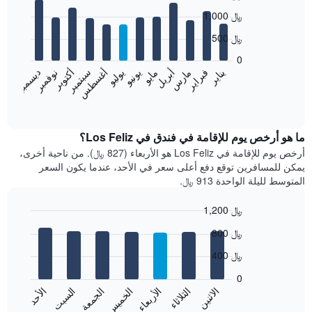
Bar
Chart
1,000 ﷼
graphic.
chart
with
500 ﷼
12
bars.
0
نوفمبر
فبراير
مايو
أغسطس
يناير
أبريل
يوليو
أكتوبر
مارس
يونيو
سبتمبر
ديسمبر
يعرض
المخطط
End
of
التالي
interactive
متوسط
chart
سعر
ما هو أرخص يوم للإقامة في فندق في Los Feliz؟
غرفة
أرخص يوم للإقامة في Los Feliz هو الأربعاء (827 ﷼). من ناحية أخرى،
كل
يمكن للمسافرين توقع دفع أعلى سعر في الأحد، عندما يكون السعر
شهر
المتوسط لليلة الواحدة 913 ﷼.
يتضمن
المخطط
1,200 ﷼
1
Bar
محور
Chart
800 ﷼
graphic.
chart
X
with
الذي
400 ﷼
7
يعرض
bars.
0
الشهور.
الاثنين
الخميس
الأحد
الأربعاء
السبت
الثلاثاء
الجمعة
يتضمن
يعرض
المخطط
المخطط
End