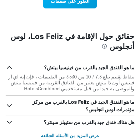
العثور على صفقات
الذي
اقتراب
يعرض
تاريخ
متوسط
الإقامة
سعر
يتضمن
غرفة
المخطط
1
حقائق حول الإقامة في Los Feliz، لوس
محور
أنجلوس
X
الذي
يعرض
عدد
ما هو الفندق الجيد بالقرب من فينيسيا بيتش؟
الأيام
قبل
بنقاط تقييم تبلغ 7.3 / 10 من 3,530 من التقييمات ، فإن إيه آي آر
الإقامة
فينيس أون ذا بيتش يعتبر من الفنادق القريبة من فينيسيا بيتش
يتضمن
والموصى به جيداً من قبل مستخدمي HotelsCombined.
المخطط
التالي
ما هو الفندق الجيد في Los Feliz بالقرب من مركز
1
مؤتمرات لوس انجليس؟
محور
Y
الذي
هل هناك فندق جيد بالقرب من ستيبلز سينتر؟
يعرض
متوسط
عرض المزيد من الأسئلة الشائعة
سعر