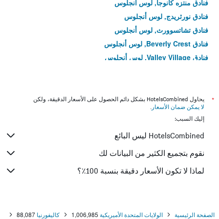
فنادق منتزه كانوجا, لوس أنجلوس
فنادق نورثريدج, لوس أنجلوس
فنادق تشاتسوورث, لوس أنجلوس
فنادق Beverly Crest, لوس أنجلوس
فنادق Valley Village, لوس أنجلوس
فنادق Lake View Terrace, لوس أنجلوس
فنادق Panorama City, لوس أنجلوس
فنادق Chinatown, لوس أنجلوس
*
يحاول HotelsCombined بشكل دائم الحصول على الأسعار الدقيقة، ولكن
لا يمكن ضمان الأسعار
.
فنادق Sun Valley, لوس أنجلوس
إليك السبب:
فنادق Sawtelle, لوس أنجلوس
HotelsCombined ليس البائع
فنادق ميشن هيلز, لوس أنجلوس
فنادق Beverly Grove, لوس أنجلوس
نقوم بتجميع الكثير من البيانات لك
فنادق North Hills, لوس أنجلوس
لماذا لا تكون الأسعار دقيقة بنسبة 100٪؟
فنادق Boyle Heights, لوس أنجلوس
فنادق وسط المدينة, لوس أنجلوس
فنادق هوليوود, لوس أنجلوس
الصفحة الرئيسية
الولايات المتحدة الأميريكية
1,006,985
كاليفورنيا
88,087