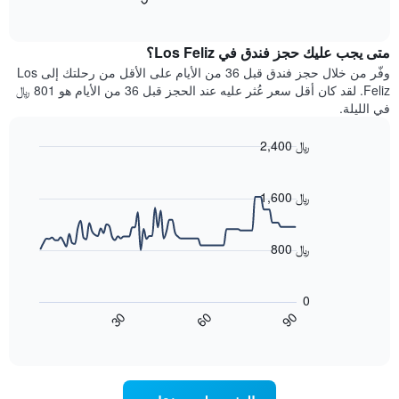
التالي
of
التالي
interactive
1
متوسط
chart
محور
سعر
متى يجب عليك حجز فندق في Los Feliz؟
Y
غرفة
وفّر من خلال حجز فندق قبل 36 من الأيام على الأقل من رحلتك إلى Los
الذي
كل
Feliz. لقد كان أقل سعر عُثر عليه عند الحجز قبل 36 من الأيام هو 801 ﷼
يعرض
يوم
في الليلة.
متوسط
في
سعر
الأسبوع
2,400 ﷼
غرفة
يتضمن
Line
المخطط
Chart
graphic.
chart
1
with
1,600 ﷼
محور
90
X
data
الذي
points.
800 ﷼
يعرض
أيام
يعرض
الأسبوع.
المخطط
0
يتضمن
التالي
60
90
30
المخطط
كيفية
End
of
التالي
تغير
interactive
1
سعر
chart
محور
غرفة
Y
عند