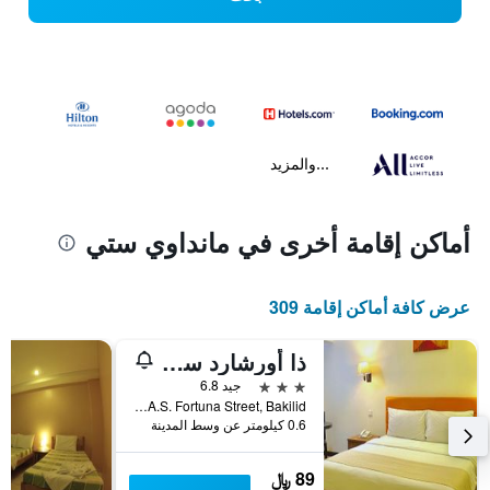
...والمزيد
أماكن إقامة أخرى في مانداوي ستي
عرض كافة أماكن إقامة 309
ذا أورشارد سيبو هوتل آند سويتس بويرد باي كوكوتل
3 نجوم
جيد 6.8
A.S. Fortuna Street, Bakilid, مانداوي ستي, الفلبين
0.6 كيلومتر عن وسط المدينة
89 ﷼