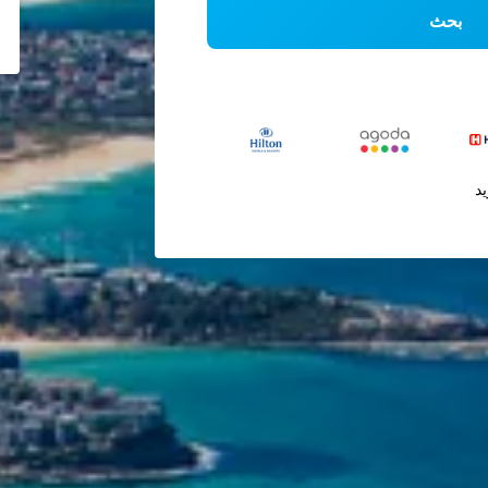
بحث
يد