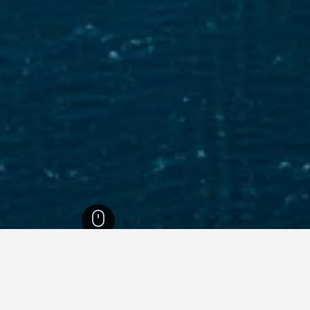
ث ويلز
37,005
Northern Beaches
6,101
مانلي
128
مانلي
122