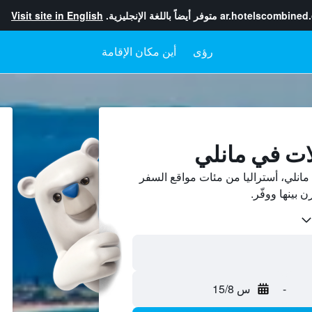
ar.hotelscombined
متوفر أيضاً باللغة الإنجليزية.
Visit site in English
رؤى
أين مكان الإقامة
ات في مانلي
انلي، أستراليا من مئات مواقع السفر
-
س 15/8