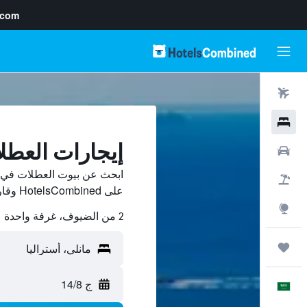
.com
رحلات طيران
فنادق
إيجارات العطل
سيارات
ابحث عن بيوت العطلات في م
حزم العروض
على HotelsCombined وقارن بينها ووفّر.
استكشاف
2 من الضيوف، غرفة واحدة
رحلات
ج 14/8
العَرَبِيَّة