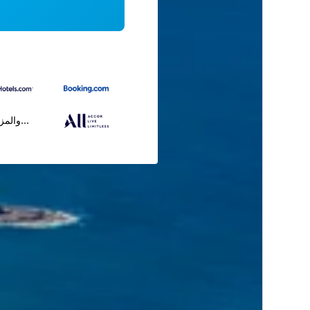
...والمز