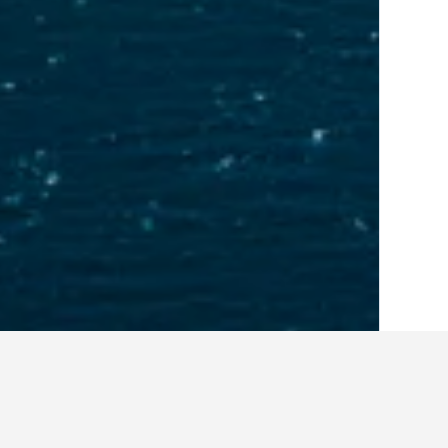
الصفحة الرئيسية
أستراليا
108,577
نيو ساو