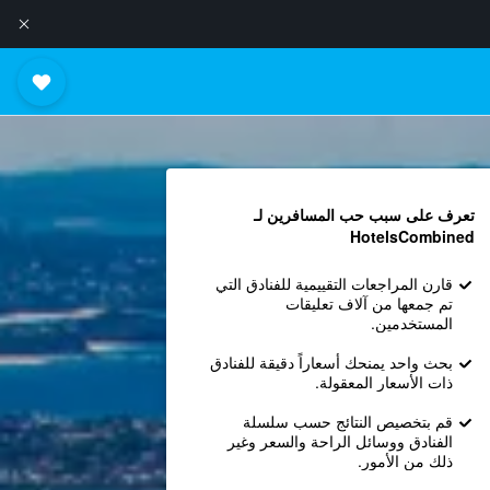
تعرف على سبب حب المسافرين لـ
HotelsCombined
قارن المراجعات التقييمية للفنادق التي
تم جمعها من آلاف تعليقات
المستخدمين.
بحث واحد يمنحك أسعاراً دقيقة للفنادق
ذات الأسعار المعقولة.
قم بتخصيص النتائج حسب سلسلة
الفنادق ووسائل الراحة والسعر وغير
ذلك من الأمور.