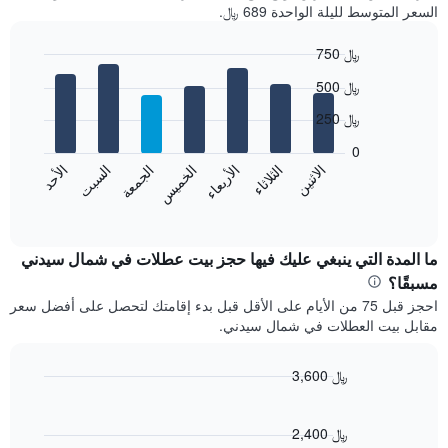
السعر المتوسط لليلة الواحدة 689 ﷼.
750 ﷼
Bar
Chart
500 ﷼
graphic.
chart
with
250 ﷼
7
bars.
0
الاثنين
الثلاثاء
الأربعاء
الخميس
الجمعة
السبت
الأحد
يعرض
المخطط
End
of
التالي
interactive
متوسط
chart
سعر
ما المدة التي ينبغي عليك فيها حجز بيت عطلات في شمال سيدني
غرفة
مسبقًا؟
كل
احجز قبل 75 من الأيام على الأقل قبل بدء إقامتك لتحصل على أفضل سعر
يوم
مقابل بيت العطلات في شمال سيدني.
في
الأسبوع
يتضمن
3,600 ﷼
المخطط
Line
Chart
1
graphic.
chart
محور
with
2,400 ﷼
X
90