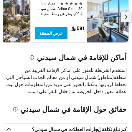
قبل
5 نجوم
ممتاز 8.8
الإقامة
80 Arthur Street, شمال سيدني, NSW, أستراليا
يتضمن
0.4 كيلومتر عن وسط المدينة
المخطط
التالي
591 ﷼
1
عرض الصفقة
محور
Y
الذي
يعرض
أماكن للإقامة في شمال سيدني
متوسط
سعر
غرفة
استخدم الخريطة للعثور على أماكن الإقامة القريبة من
منطقة(مناطق) شمال سيدني أو من معالم الجذب السياحي التي
تخطط لزيارتها. يمكنك العثور على مزيد من المعلومات حول بيت
عطلة معين داخل الخريطة من خلال النقر على اسمه.
حقائق حول الإقامة في شمال سيدني
كم تبلغ تكلفة إيجارات العطلات في شمال سيدني؟