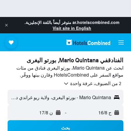
ar.hotelscombined.com
متوفر أيضاً باللغة الإنجليزية.
Visit site in English
الفنادقفي Mario Quintana, بورتو اليغرى
ابحث عن Mario Quintana، بورتو اليغرى فنادق من مئات
مواقع السفر على HotelsCombined وقارن بينها ووفّر.
2 من الضيوف، غرفة واحدة
Mario Quintana - بورتو اليغرى، ولاية ريو غراندي دو سول، البرازيل
ح 16/8
-
ن 17/8
بحث