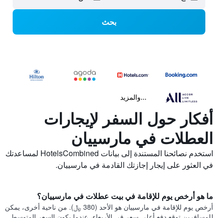
بحث
...والمزيد
أفكار حول السفر لإيجارات
العطلات في مارسييان
استخدم نصائحنا المستندة إلى بيانات HotelsCombined لمساعدتك
في العثور على إيجار إجازتك القادمة في مارسييان.
ما هو أرخص يوم للإقامة في بيت عطلات في مارسييان؟
أرخص يوم للإقامة في مارسييان هو الأحد (380 ﷼). من ناحية أخرى، يمكن
للمسافرين توقع دفع أعلى سعر في الأربعاء، عندما يكون السعر المتوسط