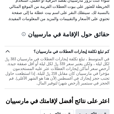
سواء كنت تزور مارسييان بقصد الترفيه أو العمل، استخدم
X
الذي
الخريطة للعثور على بيوت العطلات القريبة من الموقع المثالي
يعرض
بالنسبة لك. سينقلك النقر على اسم بيت عطلة ما إلى صفحة
أيام
تحتوي على الأسعار والتقييمات والمزيد من المعلومات المفيدة.
الأسبوع.
يتضمن
المخطط
حقائق حول الإقامة في مارسييان
التالي
1
محور
Y
كم تبلغ تكلفة إيجارات العطلات في مارسييان؟
الذي
يعرض
في المتوسط ، تبلغ تكلفة إيجارات العطلات في مارسييان 383 ﷼
متوسط
لكل ليلة ، ولكن يعتبر سعر 339 ﷼ لكل ليلة أو أقل صفقة جيدة.
سعر
أرخص سعر أماكن إيجارات العطلات عثر عليه المستخدمون
غرفة
مؤخراً في مارسييان كان مقابل 218 ﷼ لليلة. إذا استطعت حاول
تجنب حجز إيجارك في أغسطس (لأن هذا هو الشهر الأغلى). قم
الحجز في سبتمبر (أرخص شهر) لتوفير المال.
اعثر على نتائج أفضل لإقامتك في مارسييان