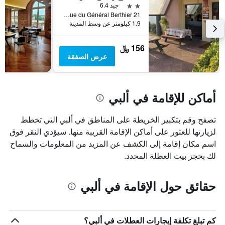
قبل
2 نجمتين
جيد 6.4
الإقامة
21 Rue du Général Berthier, ألبي, إقليم تارن, فرنسا
يتضمن
1.9 كيلومتر عن وسط المدينة
المخطط
التالي
156 ﷼
1
عرض الصفقة
محور
Y
الذي
يعرض
أماكن للإقامة في ألبي
متوسط
سعر
غرفة
تصفح وقم بتكبير الخريطة على المناطق في ألبي التي تخطط
لزيارتها للعثور على أماكن الإقامة القريبة منها. سيؤدي النقر فوق
اسم مكان إقامة إلى الكشف عن المزيد من المعلومات والسماح
لك بحجز بيت العطلة المحدد.
حقائق حول الإقامة في ألبي
كم تبلغ تكلفة إيجارات العطلات في ألبي؟