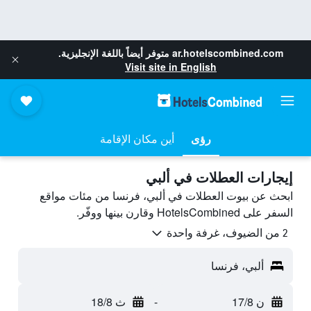
ar.hotelscombined.com
متوفر أيضاً باللغة الإنجليزية.
Visit site in English
رؤى
أين مكان الإقامة
إيجارات العطلات في ألبي
ابحث عن بيوت العطلات في ألبي، فرنسا من مئات مواقع
السفر على HotelsCombined وقارن بينها ووفّر.
2 من الضيوف، غرفة واحدة
ألبي، فرنسا
ن 17/8
-
ث 18/8