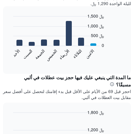
لليلة الواحدة 1,290 ﷼.
1,500 ﷼
Bar
Chart
1,000 ﷼
graphic.
chart
with
500 ﷼
7
bars.
0
الاثنين
الخميس
الأحد
الأربعاء
السبت
الثلاثاء
الجمعة
يعرض
المخطط
End
of
التالي
interactive
متوسط
chart
سعر
ما المدة التي ينبغي عليك فيها حجز بيت عطلات في ألبي
غرفة
مسبقًا؟
كل
احجز قبل 69 من الأيام على الأقل قبل بدء إقامتك لتحصل على أفضل سعر
يوم
مقابل بيت العطلات في ألبي.
في
الأسبوع
يتضمن
1,800 ﷼
المخطط
Line
Chart
1
graphic.
chart
محور
with
1,200 ﷼
X
90