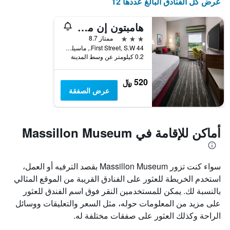
عرض كل الفنادق البالغ عددها 12
هامبتون إن ماسيلون
3 نجوم
ممتاز 8.7
44 First Street, S.W., ماسيلون, OH, الولايات المتحدة الأميريكية
0.2 كيلومتر عن وسط المدينة
520 ﷼
عرض الصفقة
أماكن للإقامة في Massillon Museum
سواء كنت تزور Massillon Museum بقصد الترفيه أو العمل،
استخدم الخريطة للعثور على الفنادق القريبة من الموقع المثالي
بالنسبة لك. يمكن للمستخدمين النقر فوق اسم الفندق للعثور
على مزيد من المعلومات حوله، مثل السعر والتعليقات ووسائل
الراحة وكذلك العثور على صفقات مختلفة له.