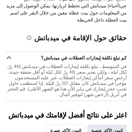
الذي
حي(أحياء) ميدباتش التي تخطط لزيارتها. يمكن الوصول إلى مزيد
يعرض
من المعلومات حول بيت عطلة معين من خلال النقر على اسم
أيام
بيت العطلة داخل الخريطة.
الأسبوع.
يتضمن
المخطط
حقائق حول الإقامة في ميدباتش
التالي
1
محور
Y
كم تبلغ تكلفة إيجارات العطلات في ميدباتش؟
الذي
يعرض
في المتوسط ، تبلغ تكلفة إيجارات العطلات في ميدباتش 443 ﷼
متوسط
لكل ليلة ، ولكن يعتبر سعر 411 ﷼ لكل ليلة أو أقل صفقة جيدة.
سعر
أرخص سعر أماكن إيجارات العطلات عثر عليه المستخدمون
غرفة
مؤخراً في ميدباتش كان مقابل 217 ﷼ لليلة. إذا استطعت حاول
تجنب حجز إيجارك في يناير (لأن هذا هو الشهر الأغلى). قم الحجز
في أبريل (أرخص شهر) لتوفير المال.
اعثر على نتائج أفضل لإقامتك في ميدباتش
المدن الأكثر شعبية
المدن الأكثر شهرة