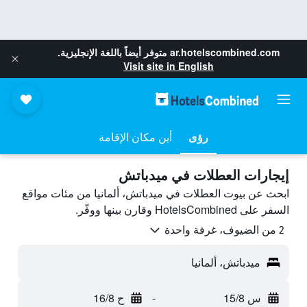
ar.hotelscombined.com
متوفر أيضاً باللغة الإنجليزية.
Visit site in English
رؤى
أين مكان الإقامة
إيجارات العطلات في ميدباتش
ابحث عن بيوت العطلات في ميدباتش، ألمانيا من مئات مواقع
السفر على HotelsCombined وقارن بينها ووفّر.
2 من الضيوف، غرفة واحدة
ميدباتش، ألمانيا
س 15/8
-
ح 16/8