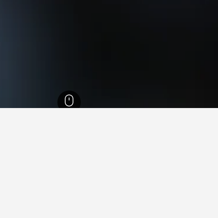
19,
ميغارا
17
في ميغارا