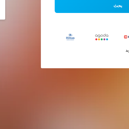
بحث
يد