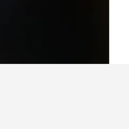
الصفحة الرئيسية
اليونان
143,951
أتيكا
629
حقائق حول الإقامة 