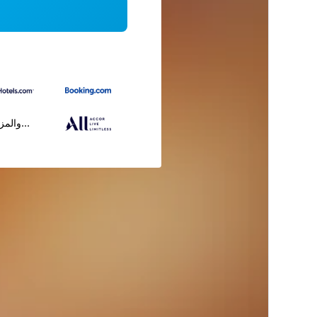
...والمز