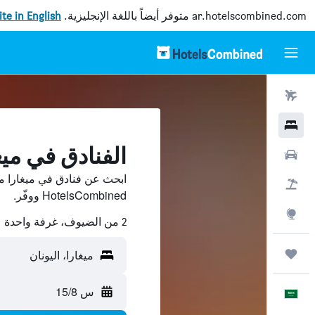
ar.hotelscombined.com
متوفر أيضاً باللغة الإنجليزية.
site in English
رحلات طيران
فنادق
الفنادق في ميغ
سيارات
ابحث عن فنادق في ميغارا م
حزم العروض
HotelsCombined ووفّر.
استكشاف
2 من الضيوف، غرفة واحدة
رحلات
ميغارا، اليونان
س 15/8
العَرَبِيَّة