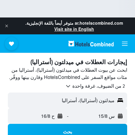
ar.hotelscombined.com
متوفر أيضاً باللغة الإنجليزية.
Visit site in English
إيجارات العطلات في ميدلتون (أستراليا)
ابحث عن بيوت العطلات في ميدلتون (أستراليا)، أستراليا من
مئات مواقع السفر على HotelsCombined وقارن بينها ووفّر.
2 من الضيوف، غرفة واحدة
ميدلتون (أستراليا)، أستراليا
س 15/8
-
ح 16/8
بحث