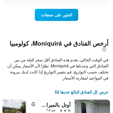
1
سعر
chart
محور
غرفة
Y
عند
العثور على صفقات
الذي
اقتراب
يعرض
تاريخ
متوسط
الإقامة
سعر
يتضمن
غرفة
المخطط
1
أرخص الفنادق في Moniquirá، كولومبيا
محور
X
الذي
في الوقت الحالي، تقدم هذه الفنادق أقل سعر لليلة من بين
يعرض
عدد
الفنادق التي وجدناها في Moniquirá. نظرًا لأن الأسعار يمكن أن
الأيام
تختلف حسب التواريخ، قم بتغيير التواريخ إذا كانت لديك مرونة
قبل
في المواعيد لمقارنة الأسعار.
الإقامة
يتضمن
المخطط
عرض كل الفنادق البالغ عددها 52
التالي
1
محور
أوتل بالميراس ذي لوث
Y
3 نجوم
جيد 7.4
الذي