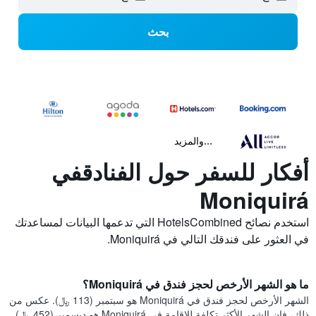
بحث
...والمزيد
أفكار للسفر حول الفنادقفي
Moniquirá
استخدم نصائح HotelsCombined التي تدعمها البيانات لمساعدتك
في العثور على فندقك التالي في Moniquirá.
ما هو الشهر الأرخص لحجز فندق في Moniquirá؟
الشهر الأرخص لحجز فندق في Moniquirá هو سبتمبر (113 ﷼). عكس من
ذلك، فإن الشهر الأكثر تكلفة للإقامة في Moniquirá هو ديسمبر (452 ﷼).