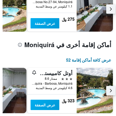
Carretera Central a Barbosa No.27-94, Moniquirá, كولومبيا
يعرض
1.1 كيلومتر عن وسط المدينة
متوسط
سعر
275 ﷼
غرفة
عرض الصفقة
أماكن إقامة أخرى في Moniquirá
عرض كافة أماكن إقامة 52
أوتل كامبيسترى لوس آرايانيس
3 نجوم
ممتاز 8.6
km 5 Moniquira - Barbosa, Moniquirá, كولومبيا
4.6 كيلومتر عن وسط المدينة
323 ﷼
عرض الصفقة