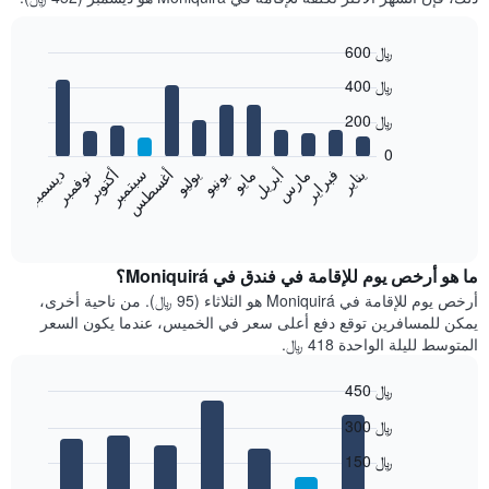
600 ﷼
Bar
Chart
400 ﷼
graphic.
chart
with
200 ﷼
12
bars.
0
فبراير
مايو
أغسطس
نوفمبر
يناير
أبريل
يوليو
أكتوبر
مارس
يونيو
سبتمبر
ديسمبر
يعرض
المخطط
End
of
التالي
interactive
متوسط
chart
سعر
ما هو أرخص يوم للإقامة في فندق في Moniquirá؟
غرفة
أرخص يوم للإقامة في Moniquirá هو الثلاثاء (95 ﷼). من ناحية أخرى،
كل
يمكن للمسافرين توقع دفع أعلى سعر في الخميس، عندما يكون السعر
شهر
المتوسط لليلة الواحدة 418 ﷼.
يتضمن
المخطط
450 ﷼
1
Bar
محور
Chart
300 ﷼
graphic.
chart
X
with
الذي
150 ﷼
7
يعرض
bars.