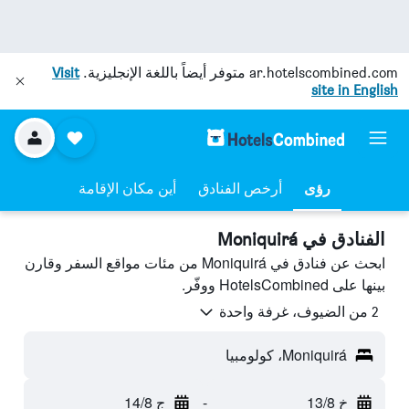
ar.hotelscombined.com
متوفر أيضاً باللغة الإنجليزية.
Visit
site in English
رؤى
أرخص الفنادق
أين مكان الإقامة
الفنادق في Moniquirá
ابحث عن فنادق في Moniquirá من مئات مواقع السفر وقارن
بينها على HotelsCombined ووفّر.
2 من الضيوف، غرفة واحدة
Moniquirá، كولومبيا
خ 13/8
-
ج 14/8