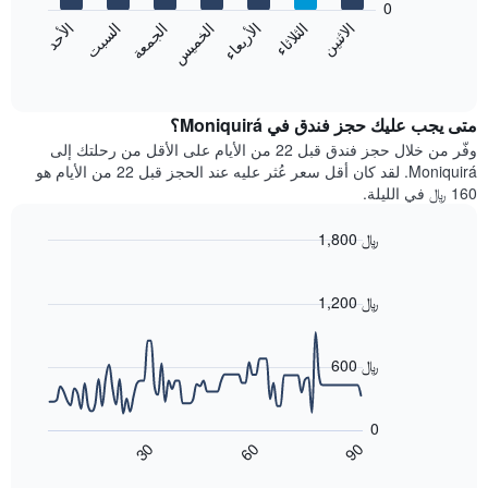
0
الشهور.
الاثنين
الثلاثاء
الأربعاء
الخميس
الجمعة
السبت
الأحد
يتضمن
يعرض
المخطط
المخطط
End
التالي
of
التالي
interactive
1
متوسط
chart
محور
سعر
متى يجب عليك حجز فندق في Moniquirá؟
Y
غرفة
وفّر من خلال حجز فندق قبل 22 من الأيام على الأقل من رحلتك إلى
الذي
كل
Moniquirá. لقد كان أقل سعر عُثر عليه عند الحجز قبل 22 من الأيام هو
يعرض
يوم
160 ﷼ في الليلة.
متوسط
في
سعر
الأسبوع
1,800 ﷼
غرفة
يتضمن
Line
المخطط
Chart
graphic.
chart
1
with
1,200 ﷼
محور
90
X
data
الذي
points.
600 ﷼
يعرض
أيام
يعرض
الأسبوع.
المخطط
0
يتضمن
التالي
60
90
30
المخطط
كيفية
End
of
التالي
تغير
interactive