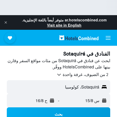
ar.hotelscombined.com
متوفر أيضاً باللغة الإنجليزية.
Visit site in English
الفنادق في Sotaquirá
ابحث عن فنادق في Sotaquirá من مئات مواقع السفر وقارن
بينها على HotelsCombined ووفّر.
2 من الضيوف، غرفة واحدة
Sotaquirá، كولومبيا
س 15/8
-
ح 16/8
بحث