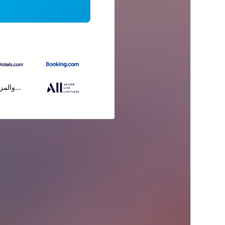
...والمز