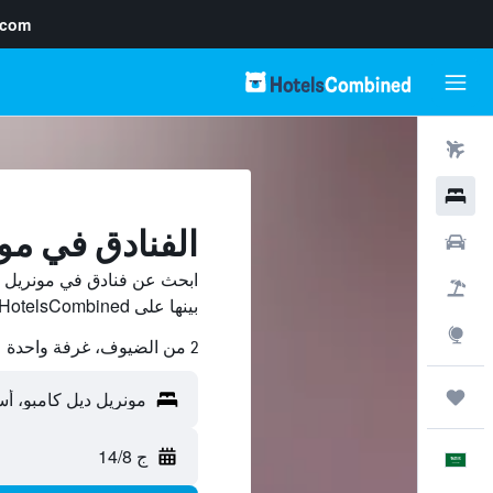
.com
رحلات طيران
فنادق
الفنادق في مو
سيارات
ابحث عن فنادق في مونريل د
حزم العروض
بينها على HotelsCombined ووفّر.
استكشاف
2 من الضيوف، غرفة واحدة
رحلات
ج 14/8
العَرَبِيَّة