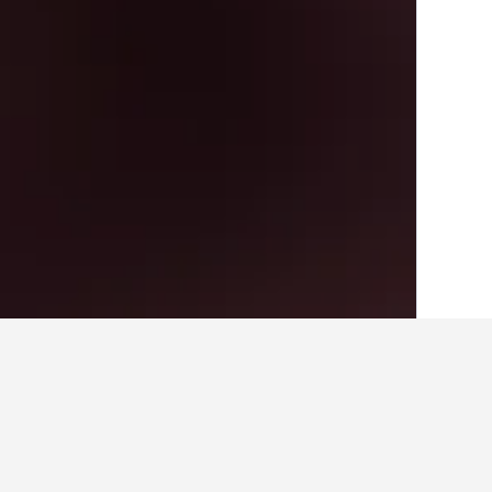
الصفحة الرئيسية
أسبانيا
354,111
مونريل د