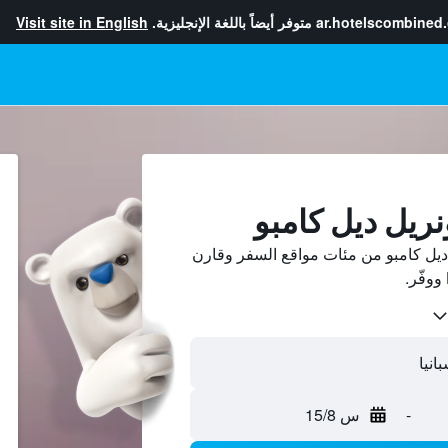
ar.hotelscombined
متوفر أيضاً باللغة الإنجليزية.
Visit site in English
نريل ديل كامبو
يل كامبو من مئات مواقع السفر وقارن
-
س 15/8