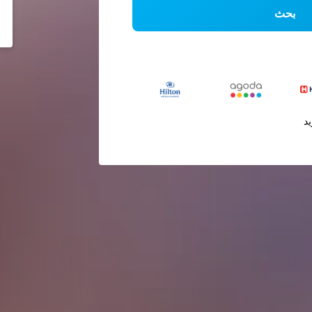
بحث
يد