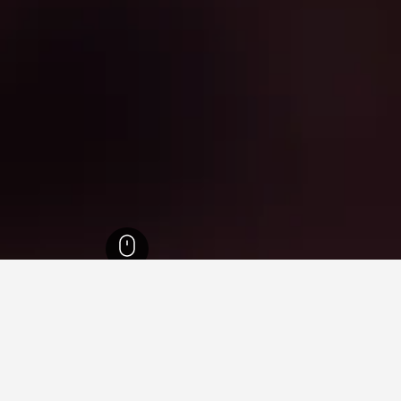
يل كامبو
7