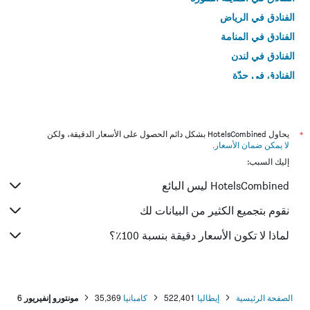
الفنادق في الرياض
الفنادق في المنامة
الفنادق في لندن
الفنادق في جدّة
الفنادق في القاهرة
*
يحاول HotelsCombined بشكل دائم الحصول على الأسعار الدقيقة، ولكن
لا يمكن ضمان الأسعار
.
إليك السبب:
HotelsCombined ليس البائع
نقوم بتجميع الكثير من البيانات لك
لماذا لا تكون الأسعار دقيقة بنسبة 100٪؟
الصفحة الرئيسية
إيطاليا
522,401
كامبانيا
35,369
مونتورو إنفيريور
6