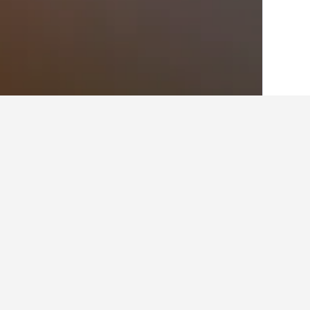
الصفحة الرئيسية
إيطاليا
522,360
فينيتو
24
أماكن إقامة أخرى ف
عرض كافة أماكن إقامة 9
بي آ