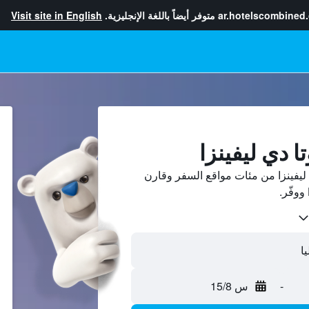
ar.hotelscombined
متوفر أيضاً باللغة الإنجليزية.
Visit site in English
ا دي ليفينزا
ليفينزا من مئات مواقع السفر وقارن
-
س 15/8