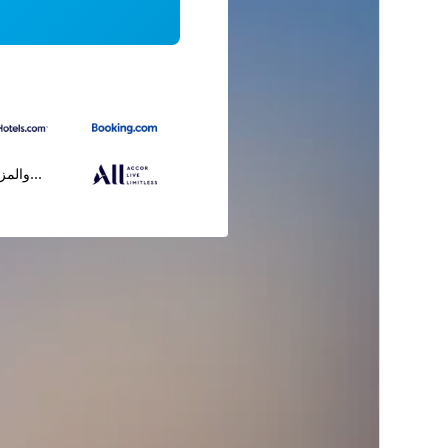
...والمز