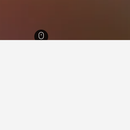
36,7
موتا دي ليفينزا
9
ي موتا دي ليفينزا
ند بي فيلا إليسا
Via Cornè San Giovanni, 27, موتا دي ليفينزا, فينيتو, إيطاليا