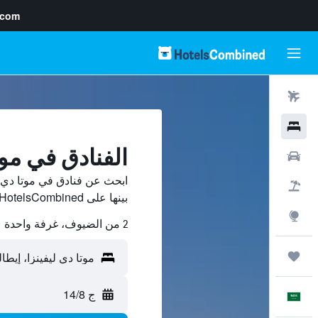
.com
رحلات طيران
فنادق
الفنادق في موت
سيارات
ابحث عن فنادق في موتا دي 
حزم العروض
بينها على HotelsCombined ووفّر.
استكشاف
2 من الضيوف، غرفة واحدة
رحلات
ج 14/8
العَرَبِيَّة