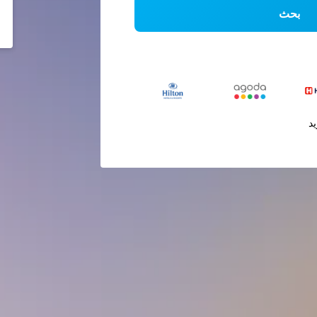
بحث
يد