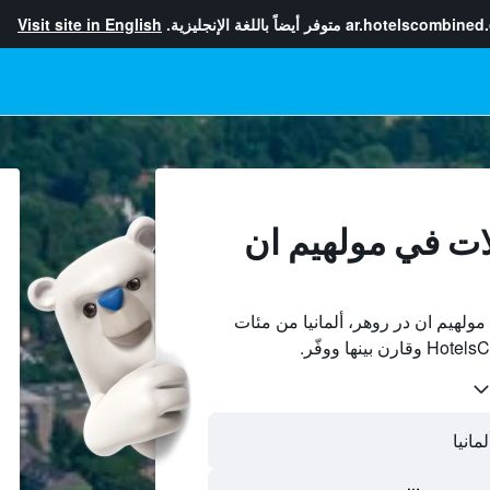
ar.hotelscombined
متوفر أيضاً باللغة الإنجليزية.
Visit site in English
ات في مولهيم ان
لهيم ان در روهر، ألمانيا من مئات