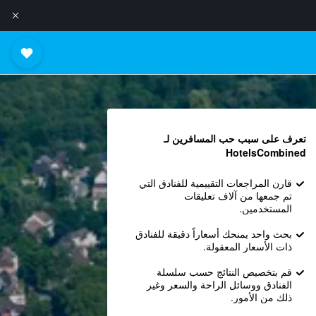
تعرف على سبب حب المسافرين لـ
HotelsCombined
قارن المراجعات التقييمية للفنادق التي
تم جمعها من آلاف تعليقات
المستخدمين.
بحث واحد يمنحك أسعاراً دقيقة للفنادق
ذات الأسعار المعقولة.
قم بتخصيص النتائج حسب سلسلة
الفنادق ووسائل الراحة والسعر وغير
ذلك من الأمور.