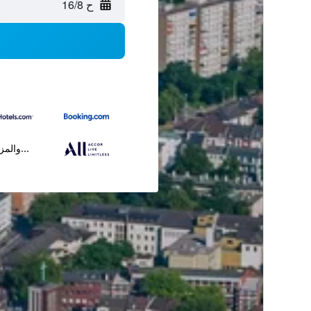
ح 16/8
...والمز