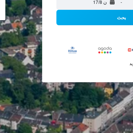
-
ن 17/8
بحث
يد