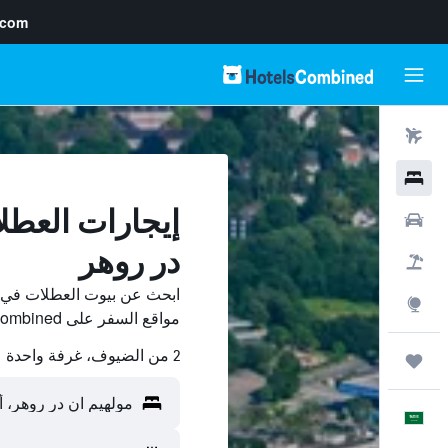
.com
رحلات طيران
فنادق
إيجارات العطل
سيارات
در روهر
حزم العروض
ابحث عن بيوت العطلات في مو
استكشاف
مواقع السفر على HotelsCombined وقارن بينها ووفّر.
2 من الضيوف، غرفة واحدة
رحلات
العَرَبِيَّة