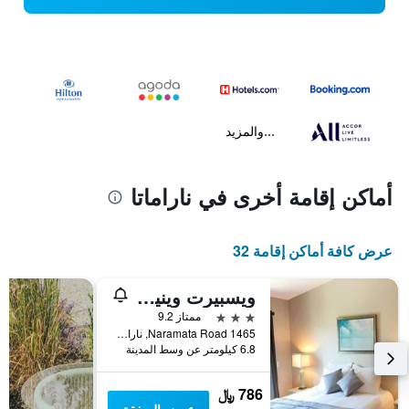
...والمزيد
أماكن إقامة أخرى في ناراماتا
عرض كافة أماكن إقامة 32
ويسبيرت وينيري آند جيست سويتس
3 نجوم
ممتاز 9.2
1465 Naramata Road, ناراماتا, BC, كندا
6.8 كيلومتر عن وسط المدينة
786 ﷼