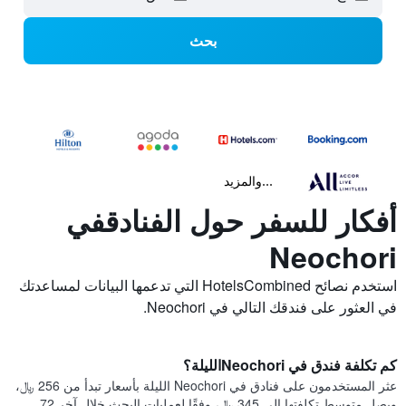
بحث
...والمزيد
أفكار للسفر حول الفنادقفي
Neochori
استخدم نصائح HotelsCombined التي تدعمها البيانات لمساعدتك
في العثور على فندقك التالي في Neochori.
كم تكلفة فندق في Neochoriالليلة؟
عثر المستخدمون على فنادق في Neochori الليلة بأسعار تبدأ من 256 ﷼،
ويصل متوسط تكلفتها إلى 345 ﷼، وفقًا لعمليات البحث خلال آخر 72