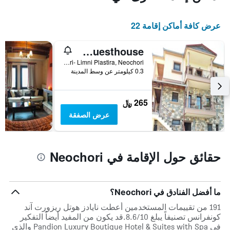
الغرفة
هذه
عرض كافة أماكن إقامة 22
الليلة
الذي
عُثر
Kynthia Guesthouse
عليه
Neochori- Limni Plastira, Neochori, اليونان
خلال
0.3 كيلومتر عن وسط المدينة
آخر
3
أيام
265 ﷼
عرض الصفقة
حقائق حول الإقامة في Neochori
ما أفضل الفنادق في Neochori؟
191 من تقييمات المستخدمين أعطت نايادز هوتل ريزورت آند
كونفرانس تصنيفاً يبلغ 8.6/10.قد يكون من المفيد أيضاً التفكير
في Pandion Luxury Boutique Hotel & Suites with Spa والذي