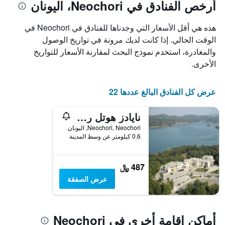
أيام
أرخص الفنادق في Neochori، اليونان
مع
التصنيف
هذه هي أقل الأسعار التي وجدناها للفنادق في Neochori في
حسب
الوقت الحالي. إذا كانت لديك مرونة في تواريخ الوصول
النجوم
يتضمن
والمغادرة، استخدم نموذج البحث لمقارنة الأسعار للتواريخ
المخطط
الأخرى.
1
محور
X
عرض كل الفنادق البالغ عددها 22
التي
تعرض
نايادز هوتل ريزورت آند كونفرانس
فئات
الفنادق
Neochori, Neochori, اليونان
بالنجوم.
0.6 كيلومتر عن وسط المدينة
يتضمن
المخطط
1
487 ﷼
محور
عرض الصفقة
Y
الذي
يعرض
متوسط
أماكن إقامة أخرى في Neochori
سعر