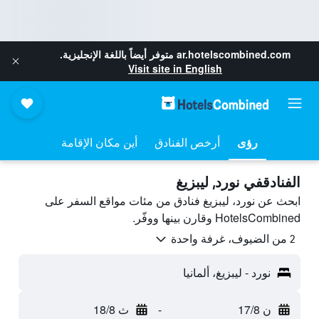
ar.hotelscombined.com
متوفر أيضاً باللغة الإنجليزية.
Visit site in English
رؤى
أرخص الفنادق
أين مكان الإقامة
الفنادقفي نورد, ليبزيغ
ابحث عن نورد، ليبزيغ فنادق من مئات مواقع السفر على
HotelsCombined وقارن بينها ووفّر.
2 من الضيوف، غرفة واحدة
نورد - ليبزيغ، ألمانيا
ن 17/8
-
ث 18/8