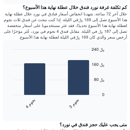
هذه
chart
محور
كم تكلفة غرفة نورد فندق خلال عطلة نهاية هذا الأسبوع؟
الليلة
Y
الذي
خلال آخر 72 ساعة، شهدنا انخفاض أسعار فنادق في نورد خلال عطلة نهاية
الذي
عُثر
هذا الأسبوع تصل إلى 169 ﷼في الليلة. إذا كنت تبحث عن فندق ثلاث نجوم
يعرض
عليه
لعطلة نهاية هذا الأسبوع تحديدًا، فقد عثر مستخدمونا على أسعار منخفضة
متوسط
خلال
تصل إلى 187 ﷼ في الليلة. مقابل فندق 4 نجوم في نورد، عُثر مؤخرًا على
سعر
آخر
أرخص سعر والذي كان 169 ﷼في الليلة لعطلة نهاية هذا الأسبوع.
غرفة
3
أيام
240 ﷼
مع
Bar
Chart
التصنيف
graphic.
chart
حسب
160 ﷼
with
النجوم
2
يتضمن
bars.
المخطط
80 ﷼
1
يعرض
محور
المخطط
0
X
التالي
ن
م
ن
م
التي
متوسط
3
ج
و
4
ج
و
تعرض
End
سعر
of
فئات
الغرفة
interactive
الفنادق
خلال
chart
بالنجوم.
متى يجب عليك حجز فندق في نورد؟
عطلة
يتضمن
نهاية