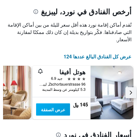
يتضمن
المخطط
1
المخطط
أرخص الفنادق في نورد، ليبزيغ
1
محور
X
محور
تُقدم أماكن إقامة نورد هذه أقل سعر لليلة من بين أماكن الإقامة
Y
الذي
الذي
يعرض
التي صادفناها. فكّر بتواريخ بديلة إن كان ذلك ممكنًا لمقارنة
عدد
يعرض
الأسعار.
الأيام
متوسط
قبل
سعر
غرفة
الإقامة
عرض كل الفنادق البالغ عددها 124
في
يتضمن
عطلة
المخطط
هوتل أفيفا
نهاية
التالي
1
هذا
4 نجوم
جيد 6.9
محور
الأسبوع
Zschortauerstrasse 96, ليبزيغ, سكسونيا, ألمانيا
Y
خلال
5.3 كيلومتر عن وسط المدينة
آخر
الذي
3
يعرض
145 ﷼
أيام
متوسط
عرض الصفقة
سعر
غرفة
أسعار الفنادق في نورد