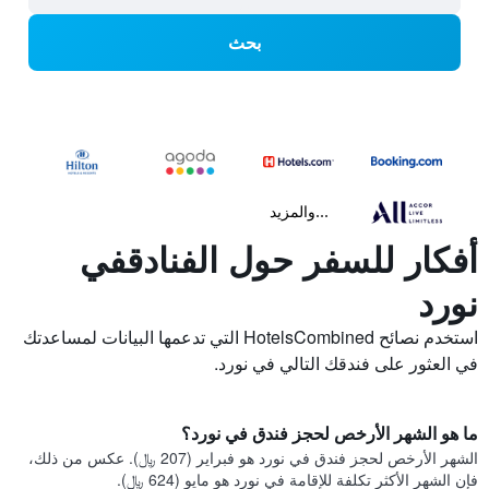
بحث
...والمزيد
أفكار للسفر حول الفنادقفي
نورد
استخدم نصائح HotelsCombined التي تدعمها البيانات لمساعدتك
في العثور على فندقك التالي في نورد.
ما هو الشهر الأرخص لحجز فندق في نورد؟
الشهر الأرخص لحجز فندق في نورد هو فبراير (207 ﷼). عكس من ذلك،
فإن الشهر الأكثر تكلفة للإقامة في نورد هو مايو (624 ﷼).