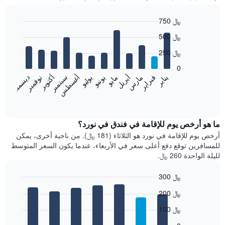
750 ﷼
Bar
Chart
500 ﷼
graphic.
chart
with
250 ﷼
12
bars.
0
فبراير
مايو
أغسطس
نوفمبر
يناير
أبريل
يوليو
أكتوبر
مارس
يونيو
سبتمبر
ديسمبر
يعرض
المخطط
End
of
التالي
interactive
متوسط
chart
سعر
ما هو أرخص يوم للإقامة في فندق في نورد؟
غرفة
أرخص يوم للإقامة في نورد هو الثلاثاء (181 ﷼). من ناحية أخرى، يمكن
كل
للمسافرين توقع دفع أعلى سعر في الأربعاء، عندما يكون السعر المتوسط
شهر
لليلة الواحدة 260 ﷼.
يتضمن
المخطط
300 ﷼
1
Bar
محور
Chart
200 ﷼
graphic.
chart
X
with
الذي
100 ﷼
7
يعرض
bars.