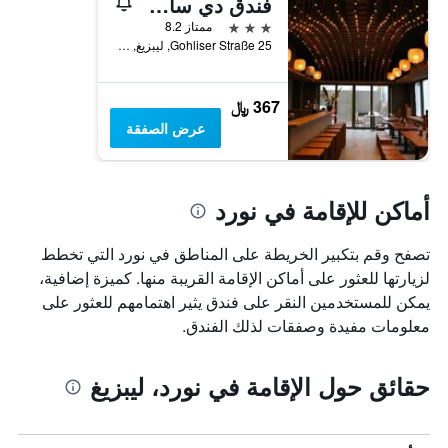
فندق دي ساكس لايبزيغ
3 نجوم
ممتاز 8.2
Gohliser Straße 25, ليبزيغ, سكسونيا, ألمانيا
367 ﷼
عرض الصفقة
أماكن للإقامة في نورد
تصفح وقم بتكبير الخريطة على المناطق في نورد التي تخطط
لزيارتها للعثور على أماكن الإقامة القريبة منها. كميزة إضافية،
يمكن للمستخدمين النقر على فندق يثير اهتمامهم للعثور على
معلومات مفيدة وصفقات لذلك الفندق.
حقائق حول الإقامة في نورد، ليبزيغ