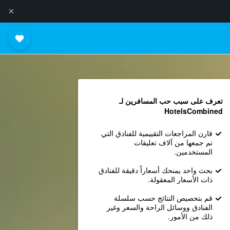
تعرف على سبب حب المسافرين لـ
HotelsCombined
قارن المراجعات التقييمية للفنادق التي
تم جمعها من آلاف تعليقات
المستخدمين.
بحث واحد يمنحك أسعاراً دقيقة للفنادق
ذات الأسعار المعقولة.
قم بتخصيص النتائج حسب سلسلة
الفنادق ووسائل الراحة والسعر وغير
ذلك من الأمور.