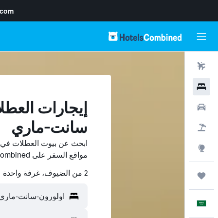
.com
رحلات طيران
فنادق
إيجارات العطل
سيارات
سانت-ماري
حزم العروض
ابحث عن بيوت العطلات في 
استكشاف
مواقع السفر على HotelsCombined وقارن بينها ووفّر.
2 من الضيوف، غرفة واحدة
رحلات
العَرَبِيَّة