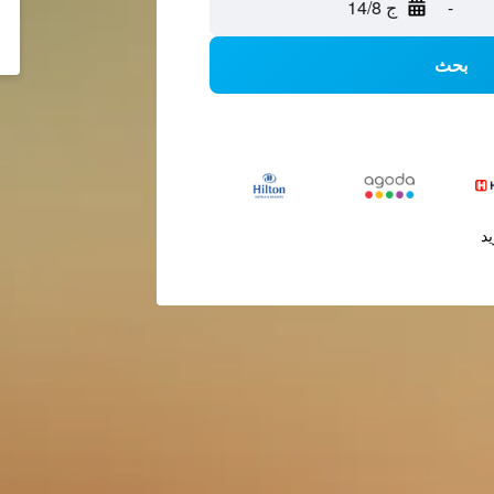
-
ج 14/8
بحث
يد