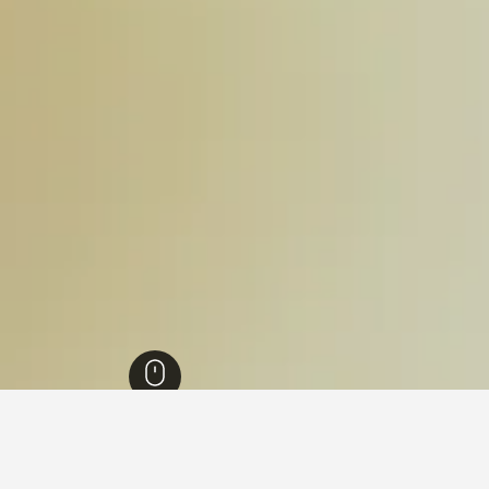
يتاين
47,304
اولورون-سانت-ماري
80
اولورون-سانت-ماري
53