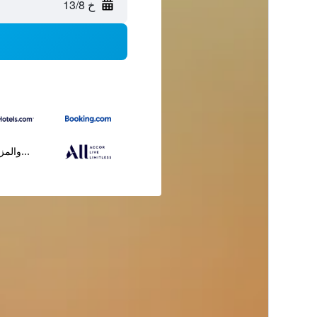
خ 13/8
...والمز