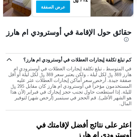
عرض الصفقة
حقائق حول الإقامة في أوسترودي ام هارز
كم تبلغ تكلفة إيجارات العطلات في أوسترودي ام هارز؟
في المتوسط ، تبلغ تكلفة إيجارات العطلات في أوسترودي ام
هارز 369 ﷼ لكل ليلة ، ولكن يعتبر سعر 369 ﷼ لكل ليلة أو أقل
صفقة جيدة. أرخص سعر أماكن إيجارات العطلات عثر عليه
المستخدمون مؤخراً في أوسترودي ام هارز كان مقابل 295 ﷼
لليلة. إذا استطعت حاول تجنب حجز إيجارك في فبراير (لأن هذا
هو الشهر الأغلى). قم الحجز في سبتمبر (أرخص شهر) لتوفير
المال.
اعثر على نتائج أفضل لإقامتك في
أوسترودي ام هارز