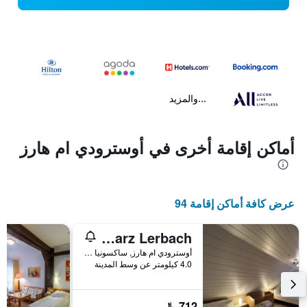
...والمزيد
أماكن إقامة أخرى في أوسترودي ام هارز
عرض كافة أماكن إقامة 94
Platell Ferienhäuser Harz Lerbach
أوسترودي ام هارز, ساكسونيا السفلى, ألمانيا
4.0 كيلومتر عن وسط المدينة
712 ﷼