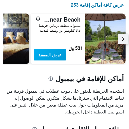
X
عرض كافة أماكن إقامة 253
الذي
يعرض
أيام
Holiday Home in Paimpol near Beach
الأسبوع.
بيمبول, منطقة بريتاني, فرنسا
يتضمن
3.9 كيلومتر عن وسط المدينة
المخطط
التالي
1
531 ﷼
محور
عرض الصفقة
Y
الذي
يعرض
متوسط
أماكن للإقامة في بيمبول
سعر
غرفة
استخدم الخريطة للعثور على بيوت عطلات في بيمبول قريبة من
نقاط الاهتمام التي سترتادها بشكل متكرر. يمكن الوصول إلى
مزيد من المعلومات حول بيت عطلة معين من خلال النقر على
اسم بيت العطلة داخل الخريطة.