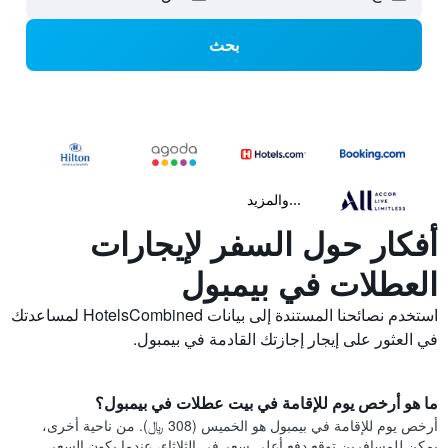
بحث
...والمزيد
أفكار حول السفر لإيجارات
العطلات في بيمبول
استخدم نصائحنا المستندة إلى بيانات HotelsCombined لمساعدتك
في العثور على إيجار إجازتك القادمة في بيمبول.
ما هو أرخص يوم للإقامة في بيت عطلات في بيمبول؟
أرخص يوم للإقامة في بيمبول هو الخميس (308 ﷼). من ناحية أخرى،
يمكن للمسافرين توقع دفع أعلى سعر في الثلاثاء، عندما يكون السعر