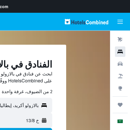
.com
رحلات طيران
فنادق
الفنادق في بالا
سيارات
ابحث عن فنادق في بالازولو 
حزم العروض
على HotelsCombined ووفّر.
استكشاف
2 من الضيوف، غرفة واحدة
رحلات
خ 13/8
العَرَبِيَّة