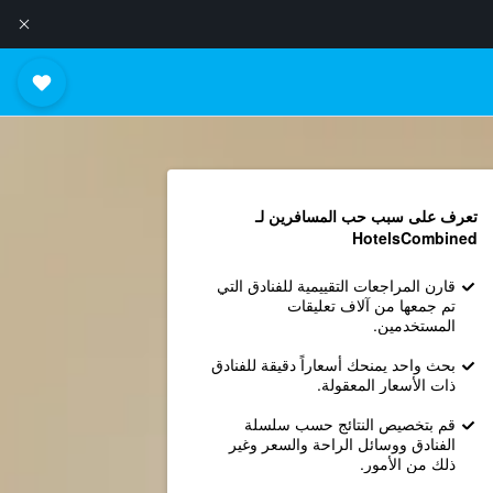
تعرف على سبب حب المسافرين لـ
HotelsCombined
قارن المراجعات التقييمية للفنادق التي
تم جمعها من آلاف تعليقات
المستخدمين.
بحث واحد يمنحك أسعاراً دقيقة للفنادق
ذات الأسعار المعقولة.
قم بتخصيص النتائج حسب سلسلة
الفنادق ووسائل الراحة والسعر وغير
ذلك من الأمور.