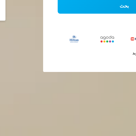
بحث
يد