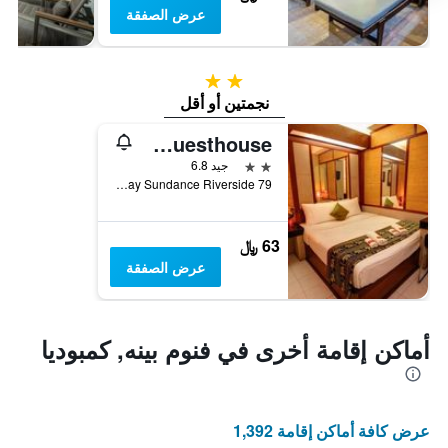
عرض الصفقة
2 نجمتين
نجمتين أو أقل
Bar Oz Riverside Guesthouse
2 نجمتين
جيد 6.8
79 Sisowath Quay Sundance Riverside, فنوم بينه, كمبوديا
63 ﷼
عرض الصفقة
أماكن إقامة أخرى في فنوم بينه, كمبوديا
عرض كافة أماكن إقامة 1,392