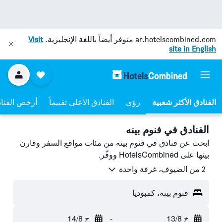
ar.hotelscombined.com
متوفر أيضاً باللغة الإنجليزية.
Visit
site in English
رؤى
الفنادق الأعلى تقييماً
أرخص الفنا
الفنادق في فنوم بينه
ابحث عن فنادق في فنوم بينه من مئات مواقع السفر وقارن
بينها على HotelsCombined ووفّر.
2 من الضيوف، غرفة واحدة
فنوم بينه، كمبوديا
خ 13/8
-
ج 14/8