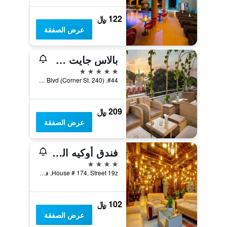
122 ﷼
عرض الصفقة
بالاس جايت هوتل آند ر يسورت با إي إتشٕم
5 نجوم
#44. St. Sothearos Blvd (Corner St. 240), فنوم بينه, كمبوديا
209 ﷼
عرض الصفقة
فندق أوكيه البوتيكي
4 نجوم
House # 174, Street 19z, فنوم بينه, كمبوديا
102 ﷼
عرض الصفقة