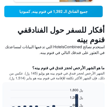
جميع الفنادق الـ 1,392 في فنوم بينه, كمبوديا
أفكار للسفر حول الفنادقفي
فنوم بينه
استخدم نصائح HotelsCombined التي تدعمها البيانات لمساعدتك
في العثور على فندقك التالي في فنوم بينه.
ما هو الشهر الأرخص لحجز فندق في فنوم بينه؟
الشهر الأرخص لحجز فندق في فنوم بينه هو يوليو (145 ﷼). عكس من
ذلك، فإن الشهر الأكثر تكلفة للإقامة في فنوم بينه هو يناير (1,514 ﷼).
1,800 ﷼
Bar
Chart
1,200 ﷼
graphic.
chart
with
600 ﷼
12