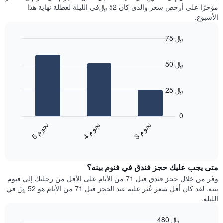
سعر
آخر
مؤخرًا على أرخص سعر والذي كان 52 ﷼في الليلة لعطلة نهاية هذا
غرفة
3
الأسبوع.
أيام
مع
75 ﷼
التصنيف
Bar
حسب
Chart
graphic.
chart
النجوم
50 ﷼
with
يتضمن
3
المخطط
bars.
1
25 ﷼
محور
يعرض
X
المخطط
0
التي
التالي
ن
م
ن
م
ن
م
تعرض
متوسط
3
ج
و
4
ج
و
5
ج
و
فئات
End
سعر
of
الفنادق
الغرفة
interactive
بالنجوم.
خلال
chart
يتضمن
متى يجب عليك حجز فندق في فنوم بينه؟
عطلة
المخطط
نهاية
وفّر من خلال حجز فندق قبل 71 من الأيام على الأقل من رحلتك إلى فنوم
1
هذا
بينه. لقد كان أقل سعر عُثر عليه عند الحجز قبل 71 من الأيام هو 52 ﷼ في
محور
الأسبوع
الليلة.
Y
الذي
الذي
عُثر
480 ﷼
يعرض