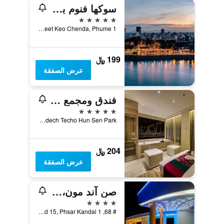
سوكها فنوم بين هوتل
5 نجوم
Street Keo Chenda, Phume 1, فنوم بينه, كمبوديا
199 ﷼
عرض الصفقة
فندق ومجمع ترفيهي ناغاوورلد
5 نجوم
NagaWorld, Samdech Techo Hun Sen Park, فنوم بينه, كمبوديا
204 ﷼
عرض الصفقة
صن آند مون، إربان هوتل
4 نجوم
# 68, Street 136 And 15, Phsar Kandal 1, فنوم بينه, كمبوديا