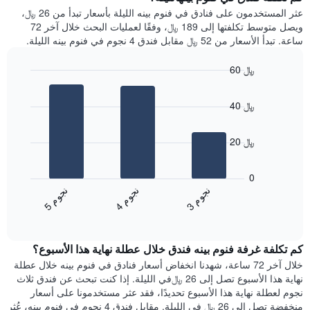
Y
غرفة
عثر المستخدمون على فنادق في فنوم بينه الليلة بأسعار تبدأ من 26 ﷼،
الذي
كل
ويصل متوسط تكلفتها إلى 189 ﷼، وفقًا لعمليات البحث خلال آخر 72
يعرض
يوم
ساعة. تبدأ الأسعار من 52 ﷼ مقابل فندق 4 نجوم في فنوم بينه الليلة.
متوسط
في
سعر
الأسبوع
60 ﷼
غرفة
يتضمن
Bar
المخطط
Chart
graphic.
chart
1
40 ﷼
with
محور
3
X
bars.
الذي
20 ﷼
يعرض
يعرض
أيام
المخطط
0
الأسبوع.
التالي
ن
م
ن
م
ن
م
يتضمن
متوسط
3
ج
و
4
ج
و
5
ج
و
المخطط
End
سعر
of
التالي
الغرفة
interactive
1
هذه
chart
محور
كم تكلفة غرفة فنوم بينه فندق خلال عطلة نهاية هذا الأسبوع؟
الليلة
Y
الذي
خلال آخر 72 ساعة، شهدنا انخفاض أسعار فنادق في فنوم بينه خلال عطلة
الذي
عُثر
نهاية هذا الأسبوع تصل إلى 26 ﷼في الليلة. إذا كنت تبحث عن فندق ثلاث
يعرض
عليه
نجوم لعطلة نهاية هذا الأسبوع تحديدًا، فقد عثر مستخدمونا على أسعار
متوسط
خلال
منخفضة تصل إلى 26 ﷼ في الليلة. مقابل فندق 4 نجوم في فنوم بينه، عُثر