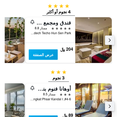
4 نجوم
4 نجوم أو أكثر
فندق ومجمع ترفيهي ناغاوورلد
5 نجوم
ممتاز 8.8
NagaWorld, Samdech Techo Hun Sen Park, فنوم بينه, كمبوديا
204 ﷼
عرض الصفقة
3 نجوم
3 نجوم
أوهانا فنوم بنه بالاس هوتل
3 نجوم
ممتاز 8.5
#4-6, St. 148, Sangkat Phsar Kandal I, فنوم بينه, كمبوديا
89 ﷼