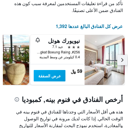
الذي
يعرض
تأكد من قراءة تعليقات المستخدمين لمعرفة سبب كون هذه
عدد
يعرض
الفنادق ضمن الأعلى تصنيفًا.
الأيام
متوسط
قبل
سعر
غرفة
الإقامة
عرض كل الفنادق البالغ عددها 1,392
في
يتضمن
عطلة
المخطط
نيويورك هوتل
نهاية
التالي
1
هذا
3 نجوم
جيد 7.1
محور
الأسبوع
#256, Street Monivong Blvd, Sangkat Boeung Raing, فنوم بينه, كمبوديا
Y
خلال
0.4 كيلومتر عن وسط المدينة
آخر
الذي
3
يعرض
59 ﷼
أيام
متوسط
عرض الصفقة
سعر
غرفة
أرخص الفنادق في فنوم بينه, كمبوديا
هذه هي أقل الأسعار التي وجدناها للفنادق في فنوم بينه في
الوقت الحالي. إذا كانت لديك مرونة في تواريخ الوصول
والمغادرة، استخدم نموذج البحث لمقارنة الأسعار للتواريخ