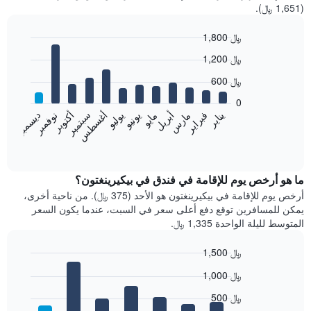
(1,651 ﷼).
1,800 ﷼
Bar
Chart
1,200 ﷼
graphic.
chart
with
600 ﷼
12
bars.
0
فبراير
مايو
أغسطس
نوفمبر
يناير
أبريل
يوليو
أكتوبر
مارس
يونيو
سبتمبر
ديسمبر
يعرض
المخطط
End
of
التالي
interactive
متوسط
chart
سعر
ما هو أرخص يوم للإقامة في فندق في بيكيرينغتون؟
غرفة
أرخص يوم للإقامة في بيكيرينغتون هو الأحد (375 ﷼). من ناحية أخرى،
كل
يمكن للمسافرين توقع دفع أعلى سعر في السبت، عندما يكون السعر
شهر
المتوسط لليلة الواحدة 1,335 ﷼.
يتضمن
المخطط
1,500 ﷼
1
Bar
محور
Chart
1,000 ﷼
graphic.
chart
X
with
الذي
500 ﷼
7
يعرض