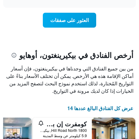
interactive
1
سعر
chart
محور
غرفة
Y
عند
العثور على صفقات
الذي
اقتراب
يعرض
تاريخ
متوسط
الإقامة
سعر
يتضمن
غرفة
المخطط
1
أرخص الفنادق في بيكيرينغتون، أوهايو
محور
X
من بين جميع الفنادق التي وجدناها في بيكيرينغتون، فإن أسعار
الذي
يعرض
أماكن الإقامة هذه هي الأرخص. يمكن أن تختلف الأسعار بناءً على
عدد
التواريخ المُختارة، لذلك استخدم نموذج البحث لتصفح المزيد من
الأيام
الخيارات إذا كان لديك مرونة في التواريخ.
قبل
الإقامة
يتضمن
عرض كل الفنادق البالغ عددها 14
المخطط
التالي
كومفرت إن بيكيرينجتون - كولومبوس إيست
1
محور
1800 Hill Road North, بيكيرينغتون, OH, الولايات المتحدة الأميريكية
Y
5.9 كيلومتر عن وسط المدينة