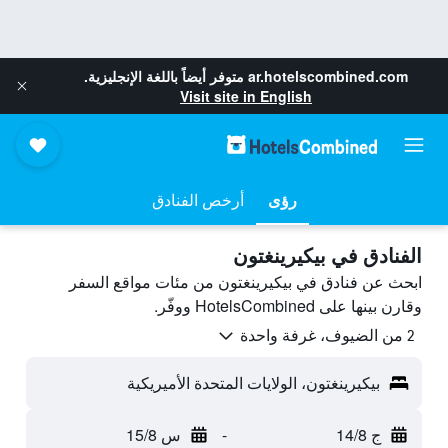
ar.hotelscombined.com
متوفر أيضاً باللغة الإنجليزية.
Visit site in English
رؤى
أرخص الفنادق
الفنادق في بيكيرينغتون
ابحث عن فنادق في بيكيرينغتون من مئات مواقع السفر
وقارن بينها على HotelsCombined ووفّر.
2 من الضيوف، غرفة واحدة
بيكيرينغتون، الولايات المتحدة الأميريكية
ج 14/8
-
س 15/8