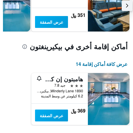
الذي
يعرض
متوسط
351 ﷼
سعر
عرض الصفقة
غرفة
أماكن إقامة أخرى في بيكيرينغتون
عرض كافة أماكن إقامة 14
هامبتون إن كولومبس إيست
3 نجوم
جيد 7.8
1890 Winderly Lane, بيكيرينغتون, OH, الولايات المتحدة الأميريكية
6.2 كيلومتر عن وسط المدينة
369 ﷼
عرض الصفقة