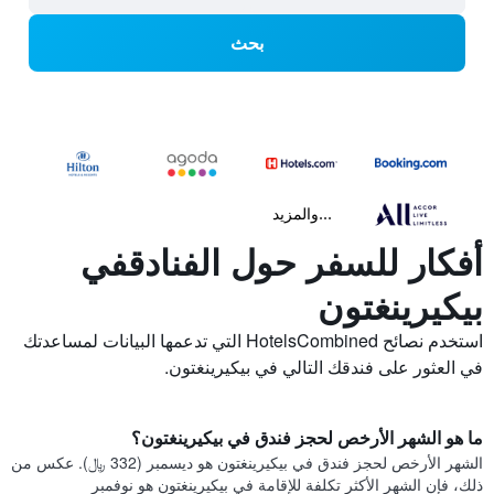
بحث
...والمزيد
أفكار للسفر حول الفنادقفي
بيكيرينغتون
استخدم نصائح HotelsCombined التي تدعمها البيانات لمساعدتك
في العثور على فندقك التالي في بيكيرينغتون.
ما هو الشهر الأرخص لحجز فندق في بيكيرينغتون؟
الشهر الأرخص لحجز فندق في بيكيرينغتون هو ديسمبر (332 ﷼). عكس من
ذلك، فإن الشهر الأكثر تكلفة للإقامة في بيكيرينغتون هو نوفمبر