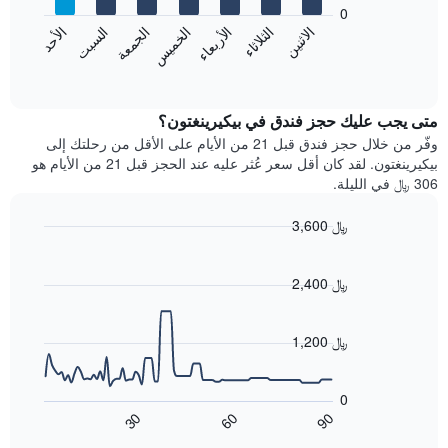
bars.
0
الشهور.
الاثنين
الخميس
الأحد
الأربعاء
السبت
الثلاثاء
الجمعة
يتضمن
يعرض
المخطط
المخطط
End
التالي
of
التالي
interactive
1
متوسط
chart
محور
سعر
متى يجب عليك حجز فندق في بيكيرينغتون؟
Y
غرفة
وفّر من خلال حجز فندق قبل 21 من الأيام على الأقل من رحلتك إلى
الذي
كل
بيكيرينغتون. لقد كان أقل سعر عُثر عليه عند الحجز قبل 21 من الأيام هو
يعرض
يوم
306 ﷼ في الليلة.
متوسط
في
سعر
الأسبوع
3,600 ﷼
غرفة
يتضمن
Line
المخطط
Chart
graphic.
chart
1
with
2,400 ﷼
محور
90
X
data
الذي
points.
1,200 ﷼
يعرض
أيام
يعرض
الأسبوع.
المخطط
0
يتضمن
التالي
60
90
30
المخطط
كيفية
End
of
التالي
تغير