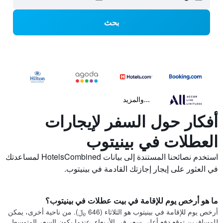
بحث
...والمزيد
أفكار حول السفر لإيجارات
العطلات في بينيتوب
استخدم نصائحنا المستندة إلى بيانات HotelsCombined لمساعدتك
في العثور على إيجار إجازتك القادمة في بينيتوب.
ما هو أرخص يوم للإقامة في بيت عطلات في بينيتوب؟
أرخص يوم للإقامة في بينيتوب هو الثلاثاء (646 ﷼). من ناحية أخرى، يمكن
للمسافرين توقع دفع أعلى سعر في الأربعاء، عندما يكون السعر المتوسط