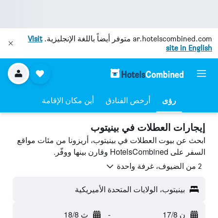
ar.hotelscombined.com
متوفر أيضاً باللغة الإنجليزية.
Visit
site in English
رؤى
أرخص الفنادق
أين مكان الإقامة
إيجارات العطلات في بينيتوب
ابحث عن بيوت العطلات في بينيتوب، أريزونا من مئات مواقع
السفر على HotelsCombined وقارن بينها ووفّر.
2 من الضيوف، غرفة واحدة
بينيتوب، الولايات المتحدة الأميريكية
ن 17/8
-
ث 18/8