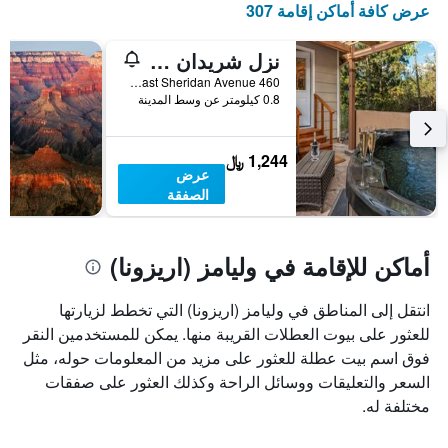
عرض كافة أماكن إقامة 307
الذي
يعرض
أيام
نزل شريدان هاوس - للكبار فقط
الأسبوع.
460 East Sheridan Avenue, وليامز (اريزونا), AZ, الولايات المتحدة الأميريكية
يتضمن
0.8 كيلومتر عن وسط المدينة
المخطط
التالي
1
1,244 ﷼
محور
عرض
Y
الصفقة
الذي
يعرض
متوسط
أماكن للإقامة في وليامز (اريزونا)
سعر
غرفة
انتقل إلى المناطق في وليامز (اريزونا) التي تخطط لزيارتها
للعثور على بيوت العطلات القريبة منها. يمكن للمستخدمين النقر
فوق اسم بيت عطلة للعثور على مزيد من المعلومات حوله، مثل
السعر والتعليقات ووسائل الراحة وكذلك العثور على صفقات
مختلفة له.