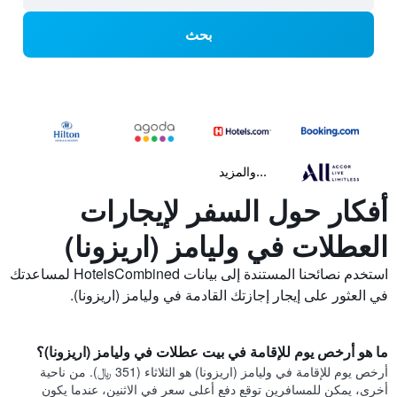
بحث
...والمزيد
أفكار حول السفر لإيجارات
العطلات في وليامز (اريزونا)
استخدم نصائحنا المستندة إلى بيانات HotelsCombined لمساعدتك
في العثور على إيجار إجازتك القادمة في وليامز (اريزونا).
ما هو أرخص يوم للإقامة في بيت عطلات في وليامز (اريزونا)؟
أرخص يوم للإقامة في وليامز (اريزونا) هو الثلاثاء (351 ﷼). من ناحية
أخرى، يمكن للمسافرين توقع دفع أعلى سعر في الاثنين، عندما يكون