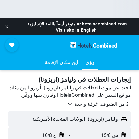
ar.hotelscombined.com
متوفر أيضاً باللغة الإنجليزية.
Visit site in English
رؤى
أين مكان الإقامة
إيجارات العطلات في وليامز (اريزونا)
ابحث عن بيوت العطلات في وليامز (اريزونا)، أريزونا من مئات
مواقع السفر على HotelsCombined وقارن بينها ووفّر.
2 من الضيوف، غرفة واحدة
وليامز (اريزونا)، الولايات المتحدة الأميريكية
س 15/8
-
ح 16/8