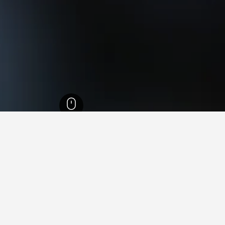
 الوسطى
15,346
Piperies
4
Piper