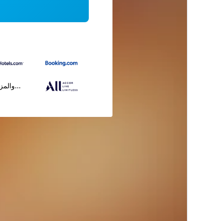
...والمز