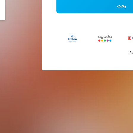
بحث
يد