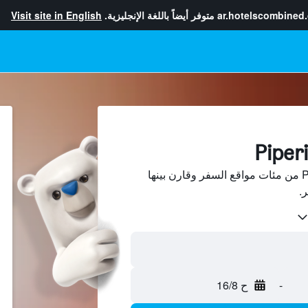
ar.hotelscombined
متوفر أيضاً باللغة الإنجليزية.
Visit site in English
ابحث عن فنادق في Piperies من مئات مواقع السفر وقارن بينها
-
ح 16/8