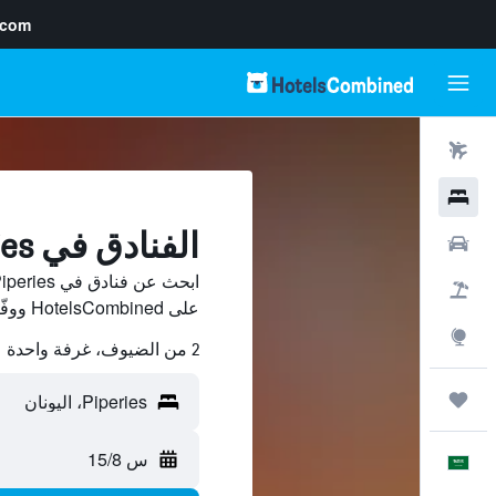
.com
رحلات طيران
فنادق
الفنادق في Piperies
سيارات
حزم العروض
على HotelsCombined ووفّر.
استكشاف
2 من الضيوف، غرفة واحدة
رحلات
س 15/8
العَرَبِيَّة