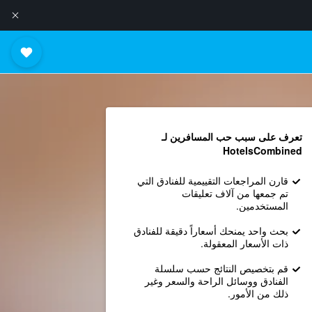
تعرف على سبب حب المسافرين لـ
HotelsCombined
قارن المراجعات التقييمية للفنادق التي
تم جمعها من آلاف تعليقات
المستخدمين.
بحث واحد يمنحك أسعاراً دقيقة للفنادق
ذات الأسعار المعقولة.
قم بتخصيص النتائج حسب سلسلة
الفنادق ووسائل الراحة والسعر وغير
ذلك من الأمور.